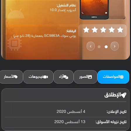
نظام التشغيل:
أندرويد إصدار 10.0
الرقاقة:
يوني سوك SC9863A بمعمارية (28 نانو متر)
›
‹
الرام / التخزين:
32 جيجابايت مع 3 جيجابايت رام eMMC 5.1
المواصفات
الصور
آراء
فيديوهات
الأسعار
الكاميرا الأساسية:
عدسة بدقة 8 ميجابكسل ( فتحة العدسة f/2....
الإطلاق
تاريخ الإعلان:
4 أغسطس 2020
البطارية:
ليثيوم أيون سعة 3040 مللي أمبير, قابلة ل...
تاريخ نزوله الأسواق:
13 أغسطس 2020