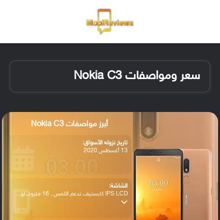
القائمة
تسجيل ا
الو
سعر ومواصفات Nokia C3
أبرز مواصفات Nokia C3
تاريخ نزوله الأسواق:
13 أغسطس 2020
الشاشة:
IPS LCD كابستيف تدعم اللمس , 16 مليون لو...