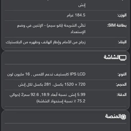
إنش
الوزن:
184.5 غرام
بطاقة SIM:
ثنائي الشريحة (نانو سيم) - الإثنين في وضع
الإستعداد
البناء:
زجاج من الأمام وإطار الهاتف وظهره من البلاستيك
الشاشة
النوع:
IPS LCD كابستيف تدعم اللمس , 16 مليون لون
الحجم:
720 × 1520 بكسل، 281 بكسل لكل إنش
الدقة:
5.99 إنش, نسبة أبعاد 18:9, 92.6 سم2 (حوالي
75.2 ٪ نسبة إستحواذ الشاشة)
المنصة