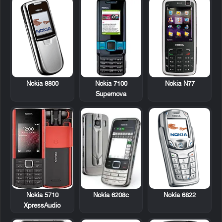
Nokia 8800
Nokia 7100
Nokia N77
Supernova
Nokia 6208c
Nokia 6822
Nokia 5710
XpressAudio