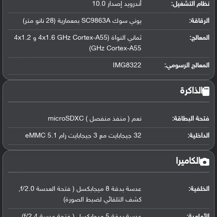
نظام التشغيل
:
أندرويد إصدار 10.0
الرقاقة
:
يوني سوك SC9863A بمعمارية (28 نانو متر)
المعالج
:
ثماني النواة (4x1.6 GHz Cortex-A55 و 4x1.2
GHz Cortex-A55)
المعالج الرسومي
:
IMG8322
الذاكرة
فتحة البطاقة:
نعم ( منفذ منفصل ) microSDXC
الداخلية:
32 جيجابايت مع 3 جيجابايت رام eMMC 5.1
الكاميرا
الخلفية:
عدسة بدقة 8 ميجابكسل ( فتحة العدسة f/2.0,
كشف التلقائي لضبط الصورة)
الأمامية:
عدسة بدقة 5 ميجابكسل ( فتحة عدسة f/2.4)