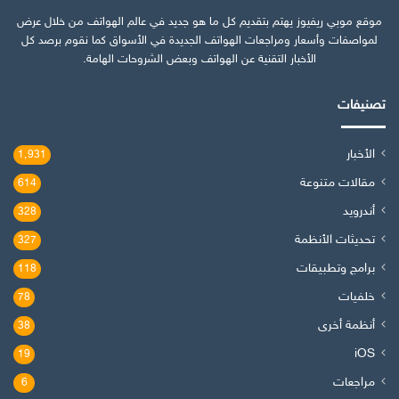
موقع موبي ريفيوز يهتم بتقديم كل ما هو جديد في عالم الهواتف من خلال عرض
لمواصفات وأسعار ومراجعات الهواتف الجديدة في الأسواق كما نقوم برصد كل
الأخبار التقنية عن الهواتف وبعض الشروحات الهامة.
تصنيفات
الأخبار
1٬931
مقالات متنوعة
614
أندرويد
328
تحديثات الأنظمة
327
برامج وتطبيقات
118
خلفيات
78
أنظمة أخرى
38
iOS
19
مراجعات
6