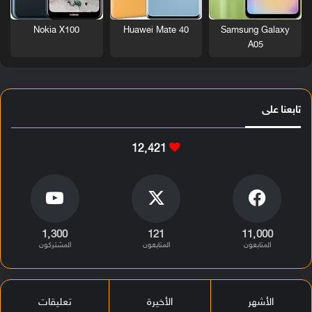
Nokia X100
Huawei Mate 40
Samsung Galaxy
A05
تابعنا على
12٬421
1٬300
121
11٬000
المتابعون
المتابعون
المشتركون
الأشهر
الأخيرة
تعليقات