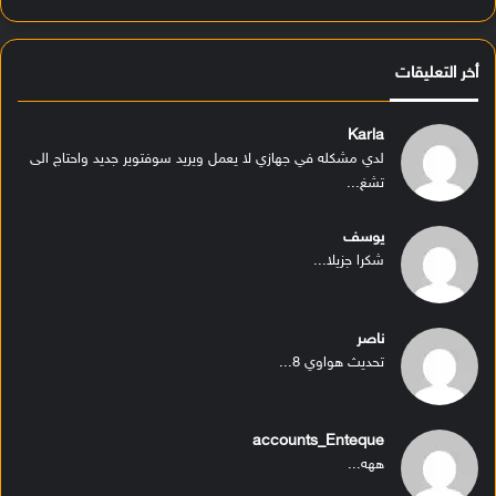
أخر التعليقات
Karla
لدي مشكله في جهازي لا يعمل ويريد سوفتوير جديد واحتاج الى
تشغ...
يوسف
شكرا جزيلا...
ناصر
تحديث هواوي 8...
accounts_Enteque
ههه...