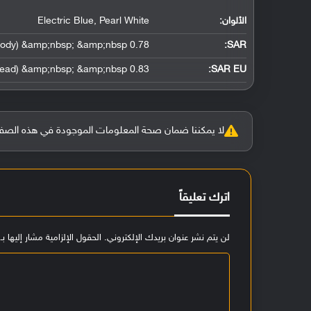
الألوان:
Electric Blue, Pearl White
0.78 W/kg (head) &amp;nbsp; &amp;nbsp; 0.47 W/kg (body) &amp;nbsp; &amp;nbsp;
:
SAR
0.83 W/kg (head) &amp;nbsp; &amp;nbsp;
SAR EU:
لا يمكننا ضمان صحة المعلومات الموجودة في هذه الصفحة بنسبة 100%، وفي حالة و
اترك تعليقاً
لن يتم نشر عنوان بريدك الإلكتروني.
الحقول الإلزامية مشار إليها بـ
ا
ل
ت