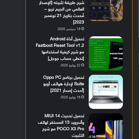
شرح طريقة تثبيته [الإصدار
العالمي من الجيم تربو –
مُحدث بتاريخ 21 نوفمبر
2023]
18 سبتمبر 2025
تحميل أداة Android
Fastboot Reset Tool v1.2
مع شرح كيفية استخدامها
[تخطي حساب جوجل]
22 يوليو 2025
تحميل برنامج Oppo PC
Suite لإدارة هواتف أوبو
[أحدث إصدار 2021]
18 يوليو 2025
تحميل تحديث MIUI 14
وأندرويد 13 المستقر لهاتف
POCO X3 Pro مع شرح
التثبيت