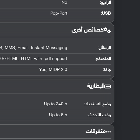
الراديو:
No
Pop-Port
:
USB
خصائص أخرى
الرسائل:
, MMS, Email, Instant Messaging
المتصفح:
0/xHTML, HTML with .pdf support
جافا:
Yes, MIDP 2.0
البطارية
وضع الاستعداد:
Up to 240 h
وقت التحدث:
Up to 6 h
‏متفرقات‏