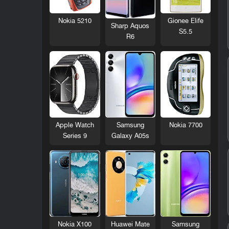
Nokia 5210
Gionee Elife
Sharp Aquos
S5.5
R6
Nokia 7700
Apple Watch
Samsung
Series 9
Galaxy A05s
Nokia X100
Huawei Mate
Samsung