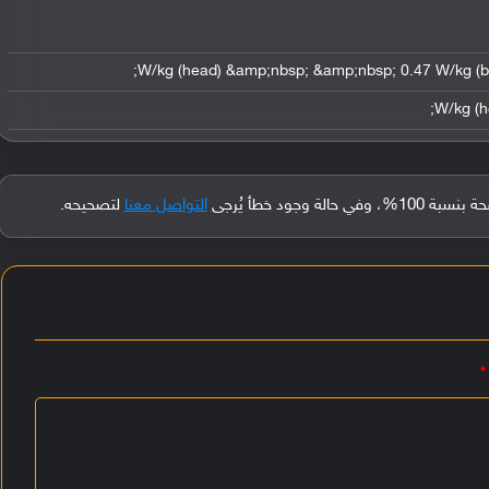
جود خطأ يُرجى
التواصل معنا
لتصحيحه.
*