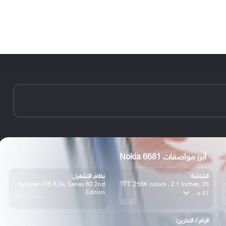
الأخبار
مقالات
الأجهزة
الأنظمة والتطبيقات
أبرز مواصفات Nokia 6681
الشاشة:
نظام التشغيل:
Symbian OS 8.0a, Series 60 2nd
TFT, 256K colors ، 2.1 inches, 35
Edition
x 41 ...
الرام / التخزين: