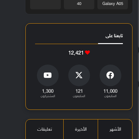
40
Galaxy A05
تابعنا على
12٬421
1٬300
121
11٬000
المتابعون
المتابعون
المشتركون
الأشهر
الأخيرة
تعليقات