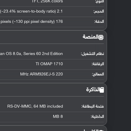
النوع:
TFT, 256K colors
الحجم:
2.1 inches, 35 x 41 mm (~23.4% screen-to-body ratio)
الدقة:
176 x 208 pixels (~130 ppi pixel density)
المنصة
نظام التشغيل
:
an OS 8.0a, Series 60 2nd Edition
الرقاقة
:
TI OMAP 1710
المعالج
:
220 MHz ARM926EJ-S
الذاكرة
فتحة البطاقة:
RS-DV-MMC, 64 MB included
الداخلية:
8 MB