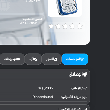
TI OMAP 1710
الكاميرا الأساسية:
1.3 MP, LED flash
المواصفات
الصور
آراء
فيديوهات
الإطلاق
تاريخ الإعلان:
2005, 1Q
تاريخ نزوله الأسواق:
Discontinued