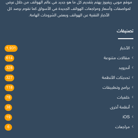
موقع موبي ريفيوز يهتم بتقديم كل ما هو جديد في عالم الهواتف من خلال عرض
لمواصفات وأسعار ومراجعات الهواتف الجديدة في الأسواق كما نقوم برصد كل
الأخبار التقنية عن الهواتف وبعض الشروحات الهامة.
تصنيفات
الأخبار
1٬931
مقالات متنوعة
614
أندرويد
328
تحديثات الأنظمة
327
برامج وتطبيقات
118
خلفيات
78
أنظمة أخرى
38
iOS
19
مراجعات
6