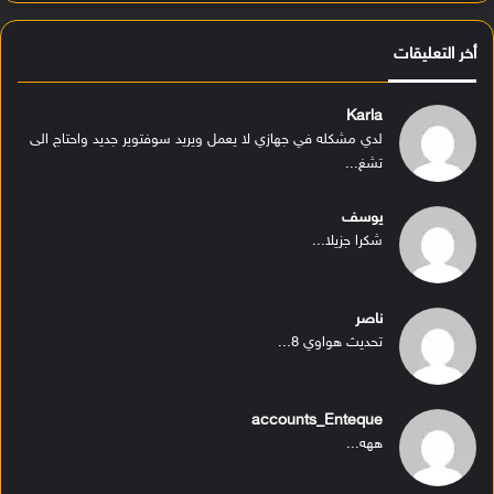
أخر التعليقات
Karla
لدي مشكله في جهازي لا يعمل ويريد سوفتوير جديد واحتاج الى
تشغ...
يوسف
شكرا جزيلا...
ناصر
تحديث هواوي 8...
accounts_Enteque
ههه...