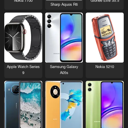
Nokia 7700
Gionee Elife S5.5
Sharp Aquos R6
Nokia 5210
Apple Watch Series
Samsung Galaxy
9
A05s