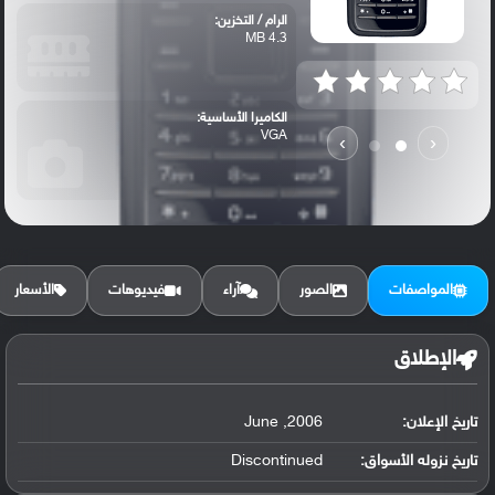
الرام / التخزين:
4.3 MB
الكاميرا الأساسية:
VGA
›
‹
المواصفات
الصور
آراء
فيديوهات
الأسعار
الإطلاق
تاريخ الإعلان:
2006, June
تاريخ نزوله الأسواق:
Discontinued