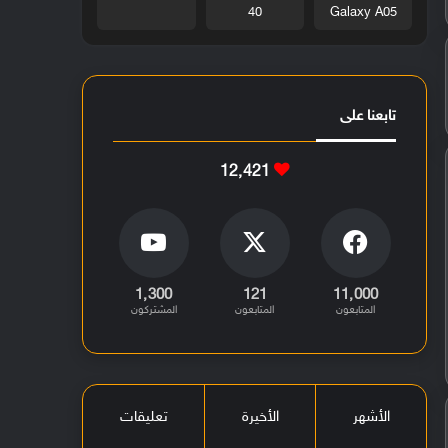
40
Galaxy A05
تابعنا على
12٬421
1٬300
121
11٬000
المتابعون
المتابعون
المشتركون
الأشهر
الأخيرة
تعليقات