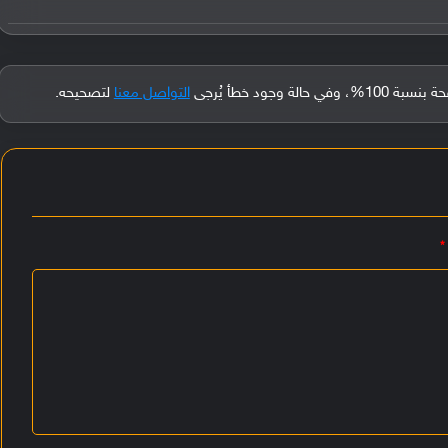
جود خطأ يُرجى
التواصل معنا
لتصحيحه.
*