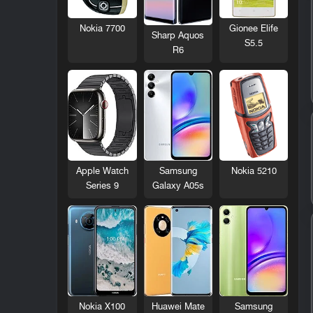
Nokia 7700
Gionee Elife
Sharp Aquos
S5.5
R6
Nokia 5210
Apple Watch
Samsung
Series 9
Galaxy A05s
Nokia X100
Huawei Mate
Samsung