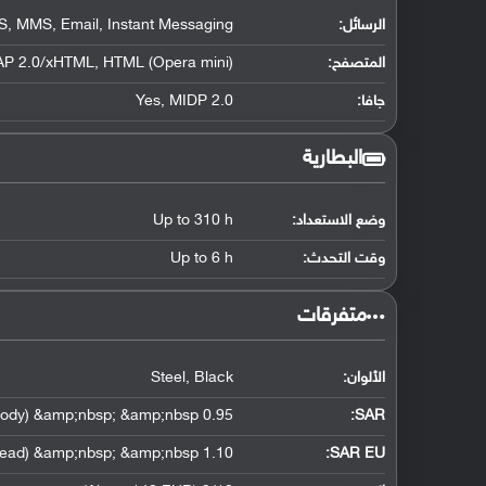
الرسائل:
, MMS, Email, Instant Messaging
المتصفح:
P 2.0/xHTML, HTML (Opera mini)
جافا:
Yes, MIDP 2.0
البطارية
وضع الاستعداد:
Up to 310 h
وقت التحدث:
Up to 6 h
‏متفرقات‏
الألوان:
Steel, Black
0.95 W/kg (head) &amp;nbsp; &amp;nbsp; 0.79 W/kg (body) &amp;nbsp; &amp;nbsp;
:
SAR
1.10 W/kg (head) &amp;nbsp; &amp;nbsp;
SAR EU: