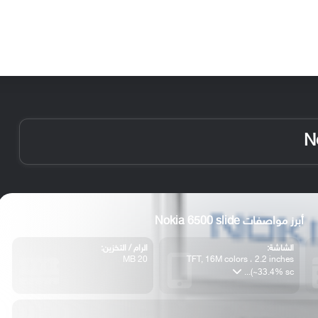
الأخبار
مقالات
الأجهزة
الأنظمة والتطبيقات
أبرز مواصفات Nokia 6500 slide
الشاشة:
الرام / التخزين:
20 MB
TFT, 16M colors ، 2.2 inches
(~33.4% sc...