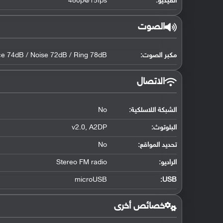
الفيديو:
480p@15fps
الصوت
مكبر الصوت:
ce 74dB / Noise 72dB / Ring 78dB
الاتصال
الشبكة اللاسلكية:
No
البلوتوث
:
v2.0, A2DP
تحديد المواقع
:
No
الراديو:
Stereo FM radio
microUSB
:
USB
خصائص أخرى