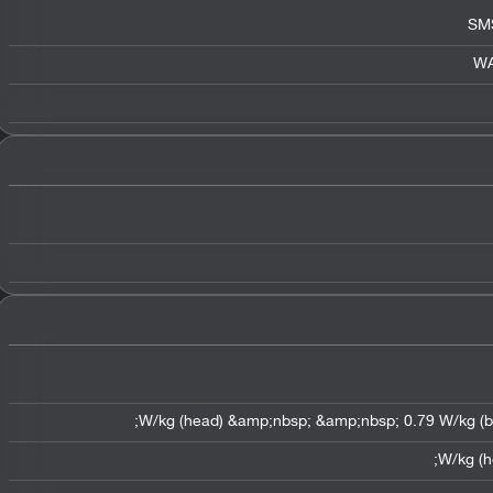
SMS
WA