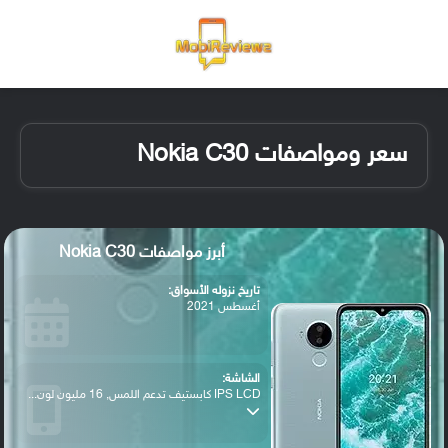
القائمة
تسجيل ا
الو
سعر ومواصفات Nokia C30
أبرز مواصفات Nokia C30
تاريخ نزوله الأسواق:
أغسطس 2021
الشاشة:
IPS LCD كابستيف تدعم اللمس, 16 مليون لون...