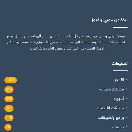
نبذة عن موبي ريفيوز
موقع موبي ريفيوز يهتم بتقديم كل ما هو جديد في عالم الهواتف من خلال عرض
لمواصفات وأسعار ومراجعات الهواتف الجديدة في الأسواق كما نقوم برصد كل
الأخبار التقنية عن الهواتف وبعض الشروحات الهامة.
تصنيفات
الأخبار
1٬931
مقالات متنوعة
614
أندرويد
328
تحديثات الأنظمة
327
برامج وتطبيقات
118
خلفيات
78