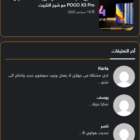
POCO X3 Pro مع شرح التثبيت
18 سبتمبر 2025
أخر التعليقات
Karla
لدي مشكله في جهازي لا يعمل ويريد سوفتوير جديد واحتاج الى
تشغ...
يوسف
شكرا جزيلا...
ناصر
تحديث هواوي 8...