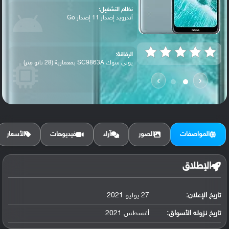
نظام التشغيل:
أندرويد إصدار 11 إصدار Go
الرقاقة:
يوني سوك SC9863A بمعمارية (28 نانو متر)
›
‹
الرام / التخزين:
32 جيجابايت مع 2 جيجابايت رام أو 32 جيجا...
المواصفات
الصور
آراء
فيديوهات
الأسعار
الكاميرا الأساسية:
عدسة واسعة بدقة 13 ميجابكسل
الإطلاق
تاريخ الإعلان:
27 يوليو 2021
البطارية:
ليثيوم بوليمر سعة 6000 مللي أمبير, غير ق...
تاريخ نزوله الأسواق:
أغسطس 2021