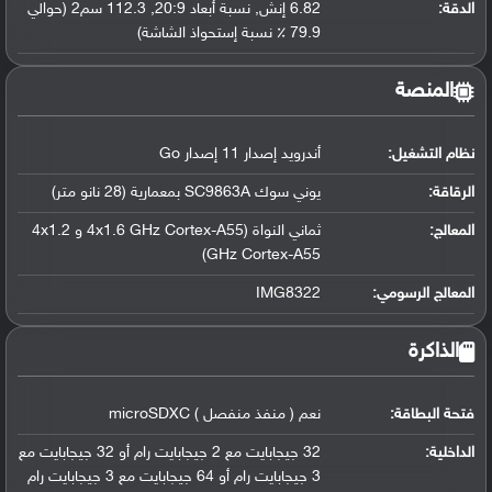
الدقة:
6.82 إنش, نسبة أبعاد 20:9, 112.3 سم2 (حوالي
79.9 ٪ نسبة إستحواذ الشاشة)
المنصة
نظام التشغيل
:
أندرويد إصدار 11 إصدار Go
الرقاقة
:
يوني سوك SC9863A بمعمارية (28 نانو متر)
المعالج
:
ثماني النواة (4x1.6 GHz Cortex-A55 و 4x1.2
GHz Cortex-A55)
المعالج الرسومي
:
IMG8322
الذاكرة
فتحة البطاقة:
نعم ( منفذ منفصل ) microSDXC
الداخلية:
32 جيجابايت مع 2 جيجابايت رام أو 32 جيجابايت مع
3 جيجابايت رام أو 64 جيجابايت مع 3 جيجابايت رام