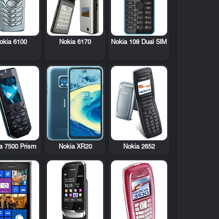
okia 6100
Nokia 6170
Nokia 108 Dual SIM
a 7500 Prism
Nokia 2652
Nokia XR20