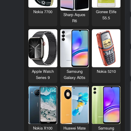
Nokia 7700
Gionee Elife
Sharp Aquos
S5.5
R6
Nokia 5210
Apple Watch
Samsung
Series 9
Galaxy A05s
Nokia X100
Huawei Mate
Samsung