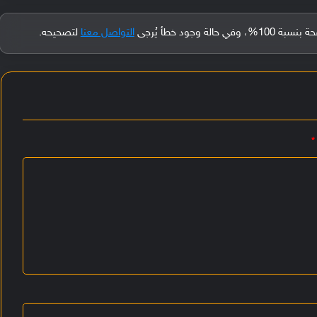
جود خطأ يُرجى
التواصل معنا
لتصحيحه.
*