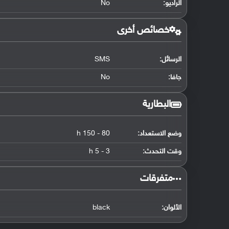
الراديو:
No
خصائص أخرى
الرسائل:
SMS
جافا:
No
البطارية
وضع الاستعداد:
80 - 150 h
وقت التحدث:
3 - 5 h
‏متفرقات‏
الألوان:
black