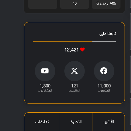
40
Galaxy A05
تابعنا على
12٬421
1٬300
121
11٬000
المتابعون
المتابعون
المشتركون
الأشهر
الأخيرة
تعليقات