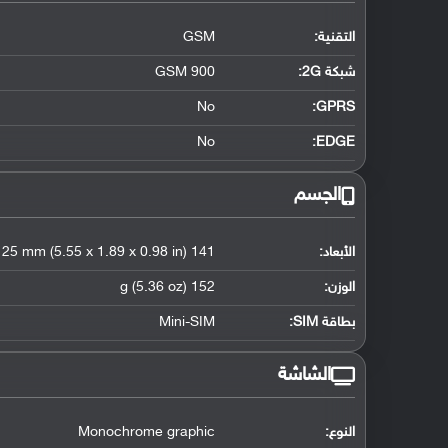
التقنية:
GSM
شبكة 2G:
GSM 900
No
GPRS:
No
EDGE:
الجسم
الأبعاد:
141 x 48 x 25 mm (5.55 x 1.89 x 0.98 in)
الوزن:
152 g (5.36 oz)
بطاقة SIM:
Mini-SIM
الشاشة
النوع:
Monochrome graphic