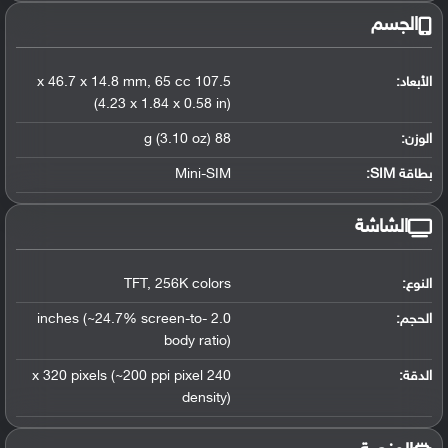
الجسم
الأبعاد:
107.5 x 46.7 x 14.8 mm
65 cc
,
(4.23 x 1.84 x 0.58 in)
الوزن:
88 g (3.10 oz)
بطاقة SIM:
Mini-SIM
الشاشة
النوع:
256K colors
,
TFT
الحجم:
2.0 inches (~24.7% screen-to-
body ratio)
الدقة:
240 x 320 pixels (~200 ppi pixel
density)