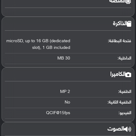
المنصة
الذاكرة
فتحة البطاقة:
up to 16 GB (dedicated
,
microSD
slot)
,
1 GB included
الداخلية:
30 MB
الكاميرا
الخلفية:
2 MP
الخلفية الثانية:
No
الفيديو:
QCIF@15fps
الصوت