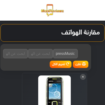
القائمة
تسجيل ا
الو
مقارنة الهواتف
تفريغ الكل
قارن
×