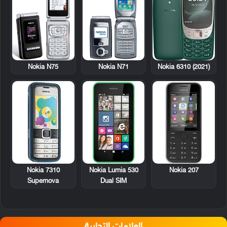
Nokia N75
Nokia N71
Nokia 6310 (2021)
Nokia 7310
Nokia Lumia 530
Nokia 207
Supernova
Dual SIM
العلامات التجارية