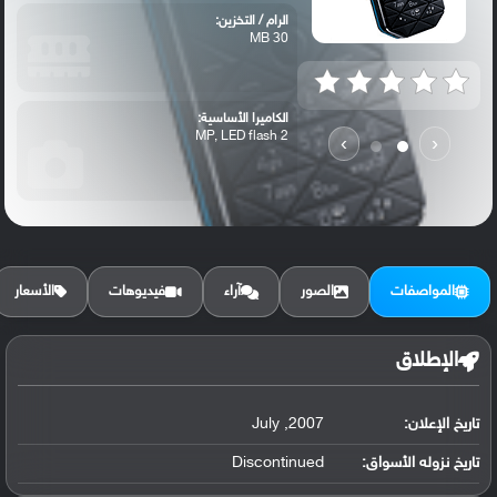
الرام / التخزين:
30 MB
الكاميرا الأساسية:
2 MP, LED flash
›
‹
المواصفات
الصور
آراء
فيديوهات
الأسعار
الإطلاق
تاريخ الإعلان:
2007, July
تاريخ نزوله الأسواق:
Discontinued