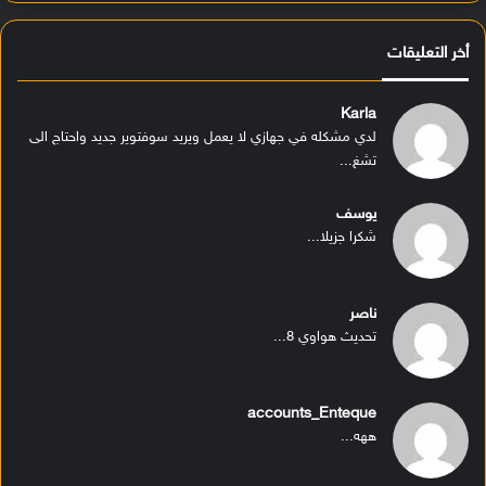
أخر التعليقات
Karla
لدي مشكله في جهازي لا يعمل ويريد سوفتوير جديد واحتاج الى
تشغ...
يوسف
شكرا جزيلا...
ناصر
تحديث هواوي 8...
accounts_Enteque
ههه...