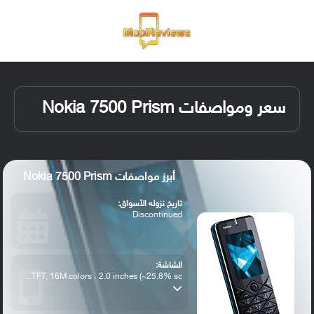
القائمة
تسجيل ا
الو
سعر ومواصفات Nokia 7500 Prism
أبرز مواصفات Nokia 7500 Prism
تاريخ نزوله الأسواق:
Discontinued
الشاشة:
TFT, 16M colors ، 2.0 inches (~25.8% sc...