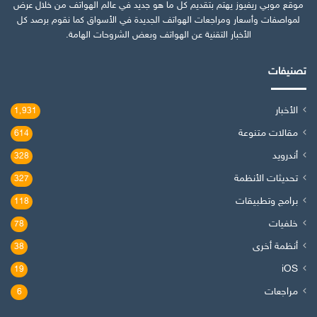
موقع موبي ريفيوز يهتم بتقديم كل ما هو جديد في عالم الهواتف من خلال عرض
لمواصفات وأسعار ومراجعات الهواتف الجديدة في الأسواق كما نقوم برصد كل
الأخبار التقنية عن الهواتف وبعض الشروحات الهامة.
تصنيفات
الأخبار
1٬931
مقالات متنوعة
614
أندرويد
328
تحديثات الأنظمة
327
برامج وتطبيقات
118
خلفيات
78
أنظمة أخرى
38
iOS
19
مراجعات
6