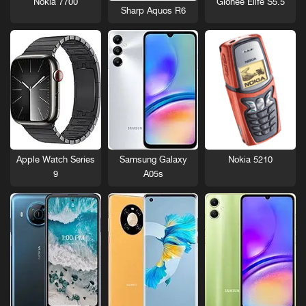
Nokia 7700
Gionee Elife S5.5
Sharp Aquos R6
Nokia 5210
Apple Watch Series
Samsung Galaxy
9
A05s