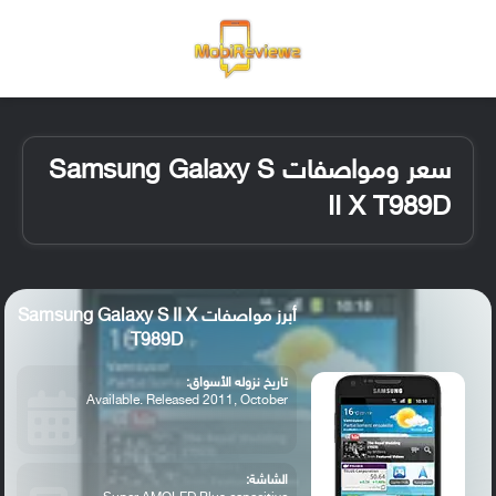
القائمة
تسجيل ا
الو
سعر ومواصفات Samsung Galaxy S
II X T989D
أبرز مواصفات Samsung Galaxy S II X
T989D
تاريخ نزوله الأسواق:
Available. Released 2011, October
الشاشة: