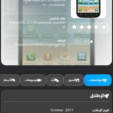
Super AMOLED Plus capacitive
touchscreen...
نظام التشغيل:
Android OS, v2.3 (Gingerbread), upgradab...
›
‹
الرقاقة:
Qualcomm APQ8060 Snapdragon S3
الرام / التخزين:
16 GB, 1 GB RAM
المواصفات
الصور
آراء
فيديوهات
الأسعار
الكاميرا الأساسية:
8 MP, autofocus, LED flash
الإطلاق
تاريخ الإعلان:
2011, October