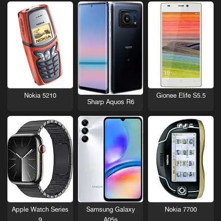
Nokia 5210
Gionee Elife S5.5
Sharp Aquos R6
Nokia 7700
Apple Watch Series
Samsung Galaxy
9
A05s