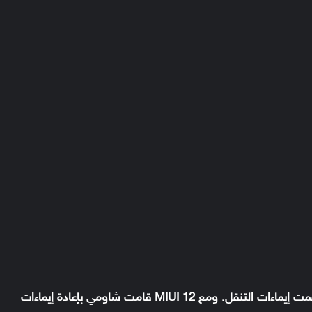
تعد واجهة MIUI من أوائل واجهات الأندرويد التي دعمت إيماءات التنقل. ومع MIUI 12 قامت شاومي بإعادة إيماءات