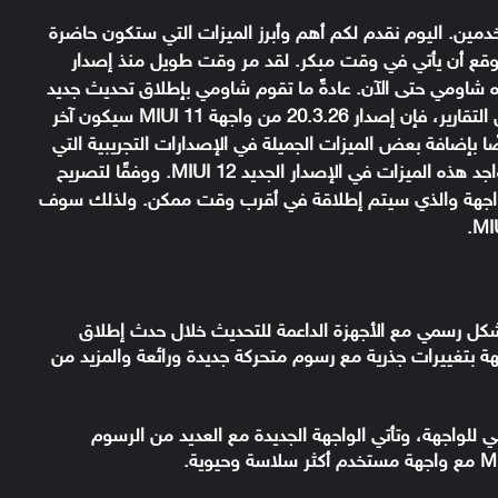
ستخدمين. اليوم نقدم لكم أهم وأبرز الميزات التي ستكون حاضرة
يد MIUI 12، والذي من المتوقع أن يأتي في وقت مبكر. لقد مر وقت طويل منذ إصدار
، وحتى تحديث MIUI 11.1 لم تصدره شاومي حتى الآن. عادةً ما تقوم شاومي بإطلاق تحديث جديد
من الواجهة كل شهرين إلى ثلاثة أشهر.ووفقًا لبعض التقارير، فإن إصدار 20.3.26 من واجهة MIUI 11 سيكون آخر
 بإضافة بعض الميزات الجميلة في الإصدارات التجريبية التي
تم إصدارها حتى هذه اللحظة. ومن المفترض أن تتواجد هذه الميزات في الإصدار الجديد MIUI 12. ووفقًا لتصريح
ار الجديد من الواجهة والذي سيتم إطلاقة في أقرب وقت ممكن. ولذلك سوف
 شركة شاومي بالإعلان عن واجهة MIUI 12 بشكل رسمي مع الأجهزة الداعمة للتحديث خلال حدث إطلاق
 الصين. تأتي الواجهة بتغييرات جذرية مع رسوم متحركة جديدة ورائعة والمزيد من
ن المظهر الجمالي للواجهة، وتأتي الواجهة الجديدة مع العديد من الرسوم