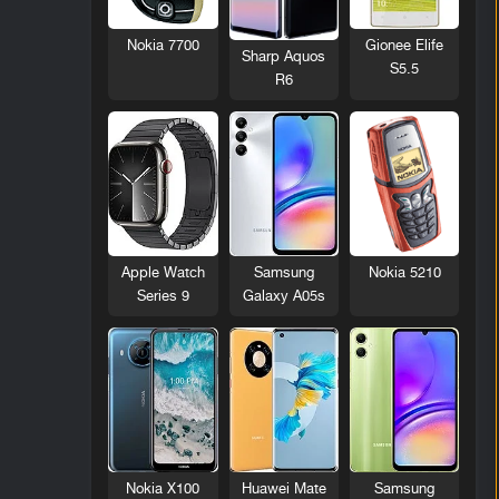
Nokia 7700
Gionee Elife
Sharp Aquos
S5.5
R6
Nokia 5210
Apple Watch
Samsung
Series 9
Galaxy A05s
Nokia X100
Huawei Mate
Samsung