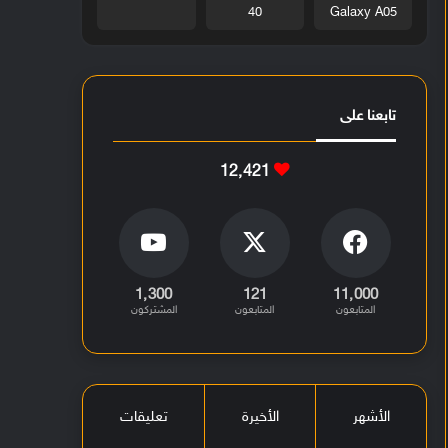
40
Galaxy A05
تابعنا على
12٬421
1٬300
121
11٬000
المتابعون
المتابعون
المشتركون
الأشهر
الأخيرة
تعليقات