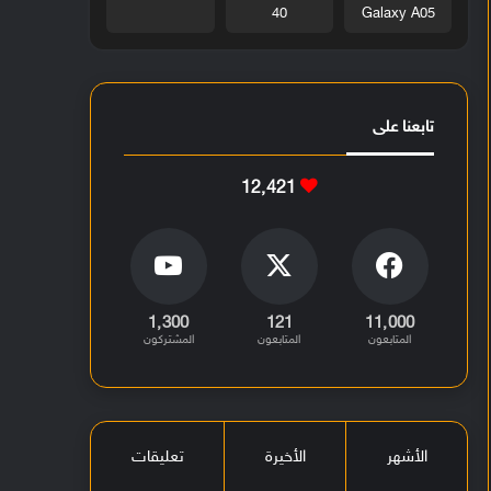
40
Galaxy A05
تابعنا على
12٬421
1٬300
121
11٬000
المتابعون
المتابعون
المشتركون
الأشهر
الأخيرة
تعليقات