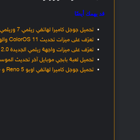
قد يهمك أيضًا
تحميل جوجل كاميرا لهاتفي ريلمي 7 وريلمي 7 برو مع شرح التثبيت وأفضل الإعدادات
تعرّف على ميزات تحديث ColorOS 11 والهواتف المؤهلة وتاريخ الإصدار
تعرّف على ميزات واجهة ريلمي الجديدة Realme UI 2.0 المبنية على اندرويد 11
تحميل لعبة بابجي موبايل آخر تحديث الموسم 15 مع شرح التثبيت [K
تحميل جوجل كاميرا لهاتفي اوبو Reno 5 و Reno 5 Pro مع شرح التثبيت وأفضل الإعدادات