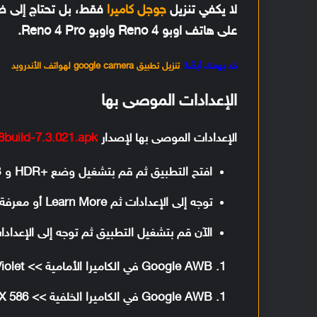
لا يكفي تنزيل
جوجل كاميرا
فقط، بل تحتاج إلى 
على هاتف اوبو Reno 4 واوبو Reno 4 Pro.
قد يهمك أيضًا:
تنزيل تطبيق google camera لهواتف الأندرويد
الإعدادات الموصى بها
الإعدادات الموصى بها لإصدار
uild-7.3.021.apk:
افتح التطبيق ثم قم بتشغيل وضع +HDR و Google AWB
توجه إلى الإعدادات ثم Learn More أو معرفة المزيد وقم بتمكين Mods
الآن قم بتشغيل التطبيق ثم توجه إلى الإعدادات و Mods Configs Creator ثم اجعل هذه الخيارا
Google AWB في الكاميرا الأمامية >> Sony IMX 586_Violet
Google AWB في الكاميرا الخلفية >> Sony IMX 586