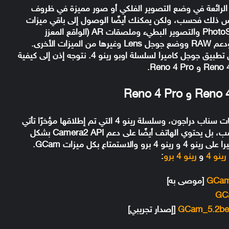
لرائعة في وضع التصوير الفلكي أو صور مميزة في ظروف
الضعيفة من خلال وضع Night Sight. وليس ذلك فحسب، ولكن يمكنك أيضًا الوصول إلى باقي ميزات
GCam مثل وضع البورتريه و Lens Blur و PhotoSphere والتصوير البطيء وملصقات AR (الواقع المعزز
Playground) ووضع +HDR والتصوير البانورامي ودعم RAW ووضع جوجل Lens وغيرها من الميزات الأخرى.
وبفضل المطورين Urnyx05 و Arnova8G2 تم نقل تطبيق جوجل كاميرا لسلسلة اوبو رينو 4. نتوجه إذن إلى كيفية
متوافقة جدًا مع معالجات سناب دراجون، وسلسلة رينو 4 التي تم إطلاقها مؤخرًا تأتي
برقاقة معالج سناب دراجون 720G. وليس هذا فحسب، بل يحتوي الهاتف أيضًا على دعم Camera2 API بشكل
افتراضي. لذا، يمكنك بكل سهولة تحميل جوجل كاميرا على رينو 4 و رينو 4 برو والاستمتاع بكل ميزات GCam.
رينو 4
و
رينو 4 برو
:
[موصى به]
[إصدار تجريبي]