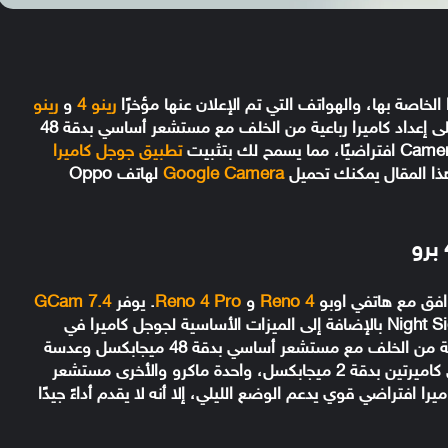
الخاصة بها، والهواتف التي تم الإعلان عنها مؤخرًا
رينو 4
و
رينو
لا تعد استثناءً. تحتوي سلسلة اوبو Reno 4 على إعداد كاميرا رباعية من الخلف مع مستشعر أساسي بدقة 48
تطبيق جوجل كاميرا
Google Camera
لهاتف Oppo
فق مع هاتفي اوبو
Reno 4
و
Reno 4 Pro
. يوفر
GCam 7.4
ميزات عديدة مثل وضع التصوير الفلكي ووضع Night Sight بالإضافة إلى الميزات الأساسية لجوجل كاميرا في
سلسلة رينو 4. يحتوي الهاتف على إعداد كاميرا رباعية من الخلف مع مستشعر أساسي بدقة 48 ميجابكسل وعدسة
بزاوية فائقة الاتساع بدقة 8 ميجابكسل بالإضافة إلى كاميرتين بدقة 2 ميجابكسل، واحدة ماكرو والأخرى مستشعر
وي على تطبيق كاميرا افتراضي قوي يدعم الوضع الليلي، إلا أنه لا يقدم أداءً جيدًا