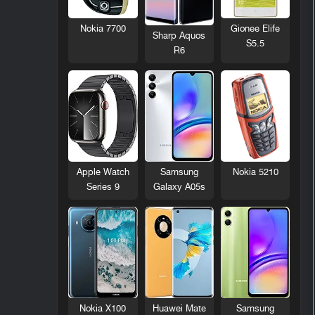
Nokia 7700
Gionee Elife
Sharp Aquos
S5.5
R6
Nokia 5210
Apple Watch
Samsung
Series 9
Galaxy A05s
Nokia X100
Huawei Mate
Samsung