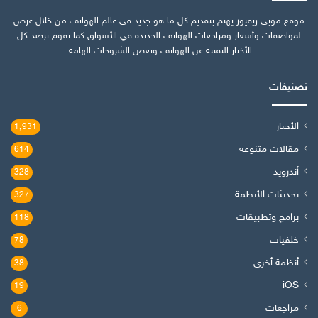
موقع موبي ريفيوز يهتم بتقديم كل ما هو جديد في عالم الهواتف من خلال عرض
لمواصفات وأسعار ومراجعات الهواتف الجديدة في الأسواق كما نقوم برصد كل
الأخبار التقنية عن الهواتف وبعض الشروحات الهامة.
تصنيفات
الأخبار
1٬931
مقالات متنوعة
614
أندرويد
328
تحديثات الأنظمة
327
برامج وتطبيقات
118
خلفيات
78
أنظمة أخرى
38
iOS
19
مراجعات
6