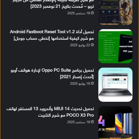
مع شرح طريقة تثبيته [الإصدار العالمي من الجيم
تربو – مُحدث بتاريخ 21 نوفمبر 2023]
18 سبتمبر 2025
تحميل أداة Android Fastboot Reset Tool v1.2
مع شرح كيفية استخدامها [تخطي حساب جوجل]
22 يوليو 2025
تحميل برنامج Oppo PC Suite لإدارة هواتف أوبو
[أحدث إصدار 2021]
18 يوليو 2025
تحميل تحديث MIUI 14 وأندرويد 13 المستقر لهاتف
POCO X3 Pro مع شرح التثبيت
18 سبتمبر 2025