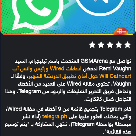
تواصل مع GSMArena المتحدث باسم تيليجرام، السيد
Remi Vaughn لدحض
ادعاءات Wired ورئيس واتس آب
Will Cathcart حول أمان تطبيق الدردشة الشهير
، وفقًا لـ
Vaughn، تحتوي مقالة Wired على العديد من الأخطاء
وتجاهل فريق التحرير التعليقات والردود من Telegram، وهذا
التجاهل ضلل كاثكارت.
قام Telegram بتجميع قائمة من 9 أخطاء في مقالة Wired،
والتي يمكنك العثور عليها على
telegra.ph
(أداة نشر
مبسطة بواسطة Telegram)، تنتهي المشاركة بـ "يتم توسيع
هذه القائمة".