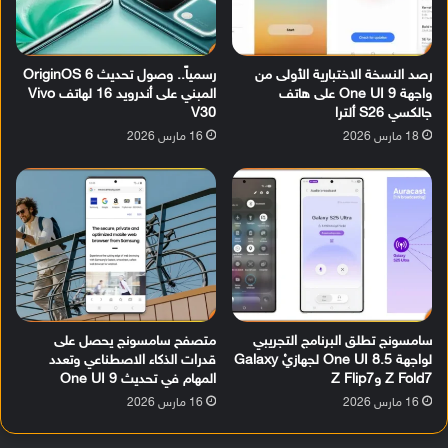
رصد النسخة الاختبارية الأولى من
رسمياً.. وصول تحديث OriginOS 6
واجهة One UI 9 على هاتف
المبني على أندرويد 16 لهاتف Vivo
جالكسي S26 ألترا
V30
18 مارس 2026
16 مارس 2026
سامسونج تطلق البرنامج التجريبي
متصفح سامسونج يحصل على
لواجهة One UI 8.5 لجهازيْ Galaxy
قدرات الذكاء الاصطناعي وتعدد
Z Fold7 وZ Flip7
المهام في تحديث One UI 9
16 مارس 2026
16 مارس 2026