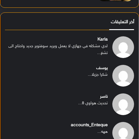
أخر التعليقات
Karla
لدي مشكله في جهازي لا يعمل ويريد سوفتوير جديد واحتاج الى
تشغ...
يوسف
شكرا جزيلا...
ناصر
تحديث هواوي 8...
accounts_Enteque
ههه...