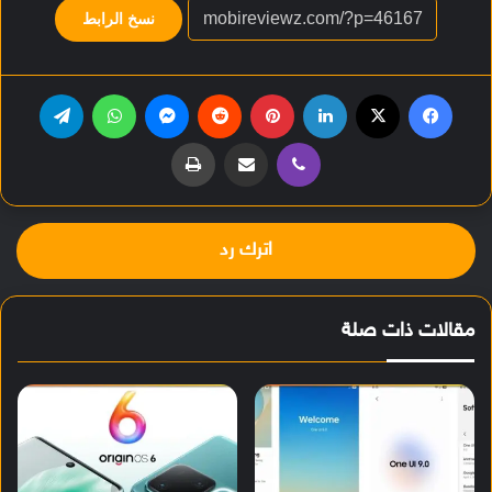
نسخ الرابط
فيسبوك
‫X
لينكدإن
بينتيريست
‏Reddit
ماسنجر
واتساب
تيلقرام
ڤايبر
مشاركة عبر البريد
طباعة
اترك رد
مقالات ذات صلة