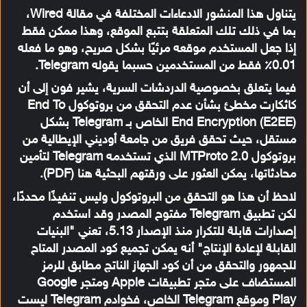
يتناول هذا المنشور الادعاءات المختلفة في مقالة Wired،
بما في ذلك تلك المتعلقة بتتبع الموقع، وهذا ممكن فقط
إذا جعل المستخدم موقعه مرئيًا بشكل صريح، وهو ما فعله
0.01٪ فقط من المستخدمين حسبما يقوله Telegram.
فيما يتعلق بخصوصية الدردشات السرية، يشير فون إلى أن
كاثكارت مخطئ بشأن عدم التحقق من بروتوكول End To
End Encryption (E2EE) الخاص بـ Telegram بشكل
مستقل، حيث تحقق فريق من جامعة أوديني الإيطالية من
بروتوكول MTProto 2.0 الذي تستخدمه Telegram لتأمين
محادثاتها، يمكن العثور على ورقتهم البحثية هنا (PDF).
لاحظ أن هذا هو التحقق من البروتوكول وليس تنفيذًا محددًا،
لكن تطبيق Telegram مفتوح المصدر وقد استخدم
إصدارات قابلة للتكرار منذ الإصدار 5.13، تعني "البنيات
القابلة لإعادة الإنتاج" أنه يمكن تجميع كود المصدر المتاح
للجمهور والتحقق من أن كود الجهاز الناتج مطابق للرمز
المستضاف على متجر تطبيقات Apple ومتجر Google
Play وموقع Telegram الخاص، فخوادم Telegram ليست