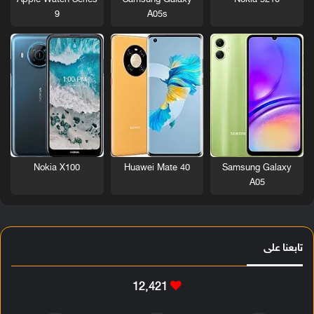
Nokia 5210
Apple Watch Series
Samsung Galaxy
9
A05s
Nokia X100
Huawei Mate 40
Samsung Galaxy
A05
تابعنا على
12٬421