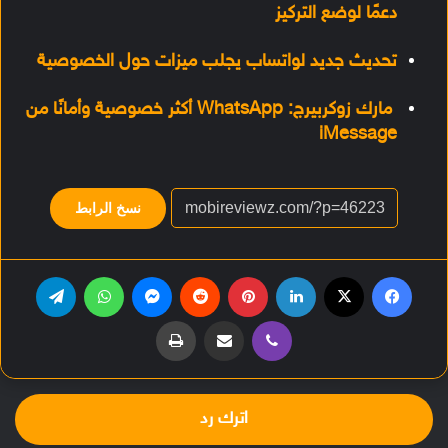
دعمًا لوضع التركيز
تحديث جديد لواتساب يجلب ميزات حول الخصوصية
مارك زوكربيرج: WhatsApp أكثر خصوصية وأمانًا من
iMessage
نسخ الرابط
فيسبوك
‫X
لينكدإن
بينتيريست
‏Reddit
ماسنجر
واتساب
تيلقرام
ڤايبر
مشاركة عبر البريد
طباعة
اترك رد