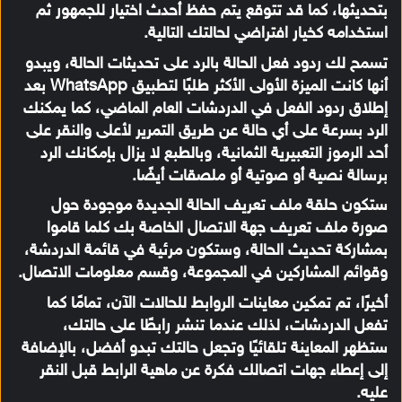
بتحديثها، كما قد تتوقع يتم حفظ أحدث اختيار للجمهور ثم
استخدامه كخيار افتراضي لحالتك التالية.
تسمح لك ردود فعل الحالة بالرد على تحديثات الحالة، ويبدو
أنها كانت الميزة الأولى الأكثر طلبًا لتطبيق WhatsApp بعد
إطلاق ردود الفعل في الدردشات العام الماضي، كما يمكنك
الرد بسرعة على أي حالة عن طريق التمرير لأعلى والنقر على
أحد الرموز التعبيرية الثمانية، وبالطبع لا يزال بإمكانك الرد
برسالة نصية أو صوتية أو ملصقات أيضًا.
ستكون حلقة ملف تعريف الحالة الجديدة موجودة حول
صورة ملف تعريف جهة الاتصال الخاصة بك كلما قاموا
بمشاركة تحديث الحالة، وستكون مرئية في قائمة الدردشة،
وقوائم المشاركين في المجموعة، وقسم معلومات الاتصال.
أخيرًا، تم تمكين معاينات الروابط للحالات الآن، تمامًا كما
تفعل الدردشات، لذلك عندما تنشر رابطًا على حالتك،
ستظهر المعاينة تلقائيًا وتجعل حالتك تبدو أفضل، بالإضافة
إلى إعطاء جهات اتصالك فكرة عن ماهية الرابط قبل النقر
عليه.