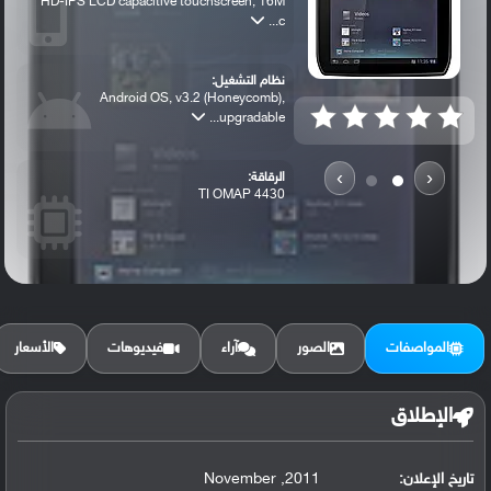
HD-IPS LCD capacitive touchscreen, 16M
c...
نظام التشغيل:
Android OS, v3.2 (Honeycomb),
upgradable...
›
‹
الرقاقة:
TI OMAP 4430
الرام / التخزين:
16/32 GB, 1 GB RAM
المواصفات
الصور
آراء
فيديوهات
الأسعار
الكاميرا الأساسية:
5 MP, autofocus, LED flash
الإطلاق
تاريخ الإعلان:
2011, November