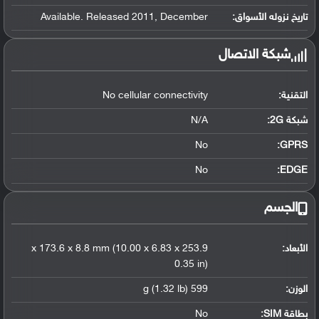
تاريخ نزوله الأسواق:
Available. Released 2011, December
شبكة الاتصال
التقنية:
No cellular connectivity
شبكة 2G:
N/A
No
GPRS:
No
EDGE:
الجسم
الأبعاد:
253.9 x 173.6 x 8.8 mm (10.00 x 6.83 x
0.35 in)
الوزن:
599 g (1.32 lb)
بطاقة SIM:
No