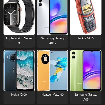
Nokia 5210
Apple Watch Series
Samsung Galaxy
9
A05s
Nokia X100
Huawei Mate 40
Samsung Galaxy
A05