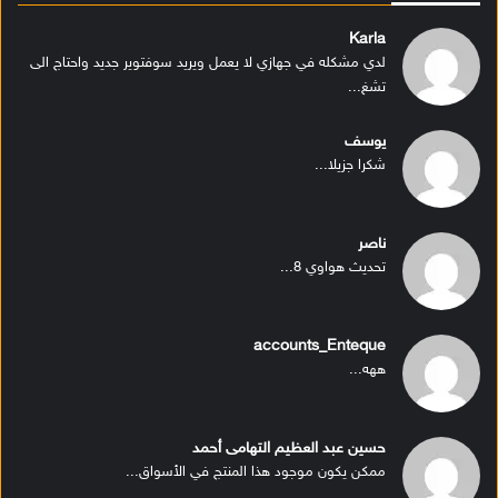
Karla
لدي مشكله في جهازي لا يعمل ويريد سوفتوير جديد واحتاج الى
تشغ...
يوسف
شكرا جزيلا...
ناصر
تحديث هواوي 8...
accounts_Enteque
ههه...
حسين عبد العظيم التهامى أحمد
ممكن يكون موجود هذا المنتج في الأسواق...