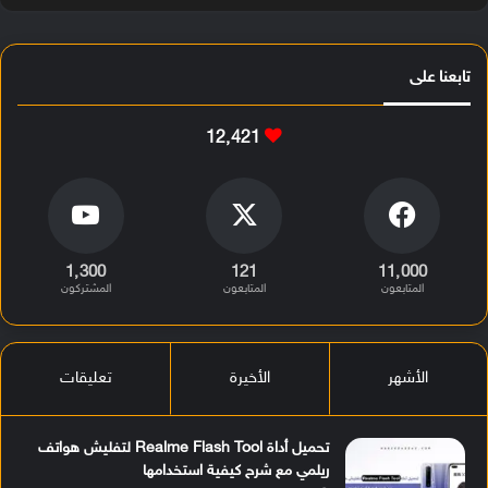
تابعنا على
12٬421
1٬300
121
11٬000
المتابعون
المتابعون
المشتركون
الأشهر
الأخيرة
تعليقات
تحميل أداة Realme Flash Tool لتفليش هواتف
ريلمي مع شرح كيفية استخدامها