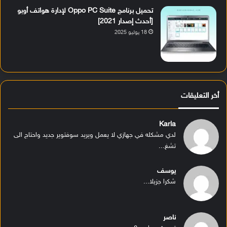
تحميل برنامج Oppo PC Suite لإدارة هواتف أوبو
[أحدث إصدار 2021]
18 يوليو 2025
أخر التعليقات
Karla
لدي مشكله في جهازي لا يعمل ويريد سوفتوير جديد واحتاج الى
تشغ...
يوسف
شكرا جزيلا...
ناصر