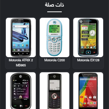
ذات صلة
Motorola ATRIX 2
Motorola C200
Motorola EX128
MB865