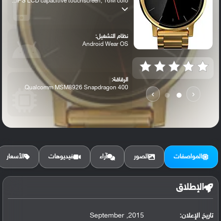
IPS LCD capacitive touchscreen, 16M colo...
نظام التشغيل:
Android Wear OS
الرقاقة:
Qualcomm MSM8926 Snapdragon 400
›
‹
الرام / التخزين:
4 GB, 512 MB RAM
المواصفات
الصور
آراء
فيديوهات
الأسعار
الإطلاق
تاريخ الإعلان:
2015, September