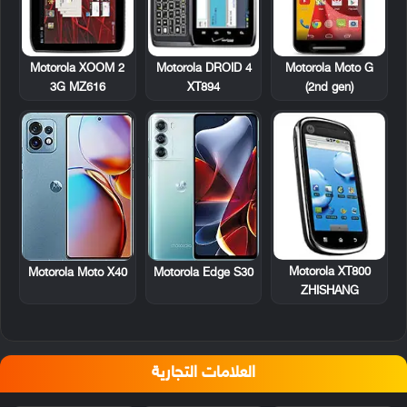
Motorola XOOM 2
Motorola DROID 4
Motorola Moto G
3G MZ616
XT894
(2nd gen)
Motorola XT800
Motorola Moto X40
Motorola Edge S30
ZHISHANG
العلامات التجارية