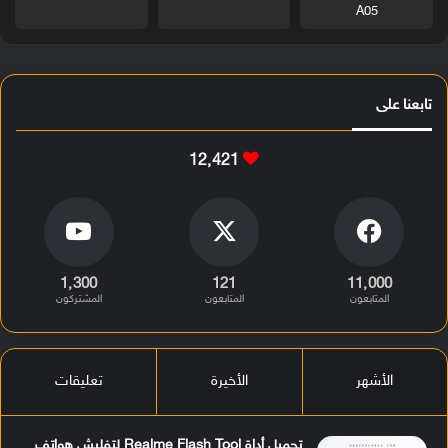
A05
تابعنا على
12٬421
1٬300
121
11٬000
المتابعون
المتابعون
المشتركون
الأشهر
الأخيرة
تعليقات
تحميل أداة Realme Flash Tool لتفليش هواتف