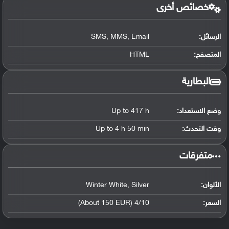
خصائص أخرى
الرسائل:
SMS, MMS, Email
المتصفح:
HTML
البطارية
وضع الاستعداد:
Up to 417 h
وقت التحدث:
Up to 4 h 50 min
‏متفرقات‏
الألوان:
Winter White, Silver
السعر:
4/10 (About 150 EUR)