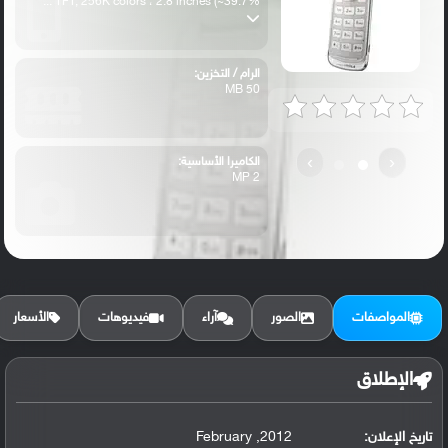
TFT, 256K colors ، 2.8 inches (~39.7% ...
الرام / التخزين:
50 MB
›
‹
الكاميرا الأساسية:
2 MP
المواصفات
الصور
آراء
فيديوهات
الأسعار
الإطلاق
تاريخ الإعلان:
2012, February