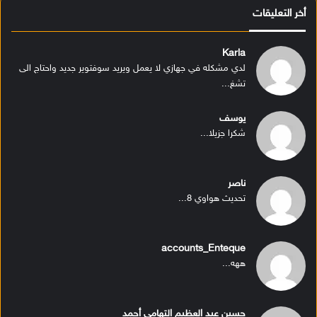
أخر التعليقات
Karla
لدي مشكله في جهازي لا يعمل ويريد سوفتوير جديد واحتاج الى
تشغ...
يوسف
شكرا جزيلا...
ناصر
تحديث هواوي 8...
accounts_Enteque
ههه...
حسين عبد العظيم التهامى أحمد