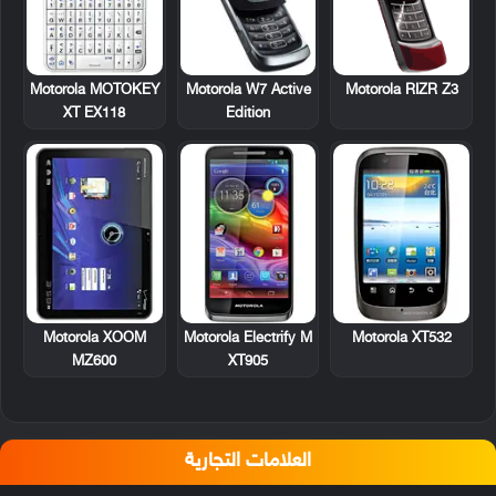
Motorola MOTOKEY
Motorola W7 Active
Motorola RIZR Z3
XT EX118
Edition
Motorola XOOM
Motorola Electrify M
Motorola XT532
MZ600
XT905
العلامات التجارية