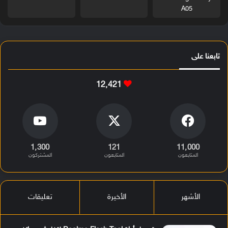
A05
تابعنا على
12٬421
1٬300
121
11٬000
المتابعون
المتابعون
المشتركون
الأشهر
الأخيرة
تعليقات