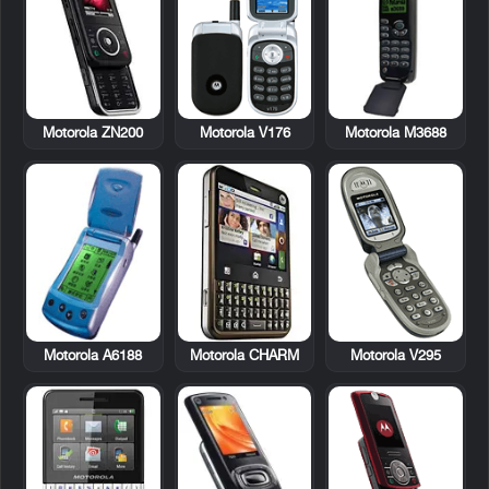
Motorola ZN200
Motorola V176
Motorola M3688
Motorola A6188
Motorola CHARM
Motorola V295