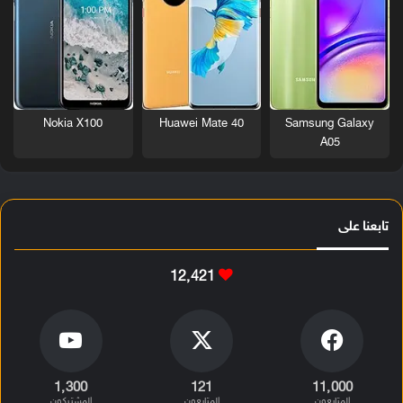
Nokia X100
Huawei Mate 40
Samsung Galaxy
A05
تابعنا على
12٬421
1٬300
121
11٬000
المتابعون
المتابعون
المشتركون