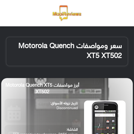
القائمة
تسجيل ا
الو
سعر ومواصفات Motorola Quench
XT5 XT502
أبرز مواصفات Motorola Quench XT5
XT502
تاريخ نزوله الأسواق:
Discontinued
الشاشة: