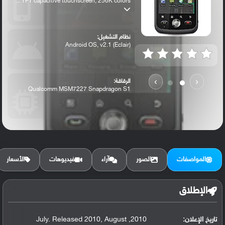
TFT capacitive touchscreen, 256K colors ...
نظام التشغيل:
Android OS, v2.1 (Eclair)
›
‹
الرقاقة:
Qualcomm MSM7227 Snapdragon S1
الرام / التخزين:
512 MB, 256 MB RAM
المواصفات
الصور
آراء
فيديوهات
الأسعار
الكاميرا الأساسية:
5 MP, LED flash
الإطلاق
تاريخ الإعلان:
2010, July. Released 2010, August