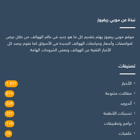
نبذة عن موبي ريفيوز
موقع موبي ريفيوز يهتم بتقديم كل ما هو جديد في عالم الهواتف من خلال عرض
لمواصفات وأسعار ومراجعات الهواتف الجديدة في الأسواق كما نقوم برصد كل
الأخبار التقنية عن الهواتف وبعض الشروحات الهامة.
تصنيفات
الأخبار
1٬931
مقالات متنوعة
614
أندرويد
328
تحديثات الأنظمة
327
برامج وتطبيقات
118
خلفيات
78