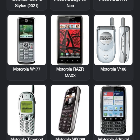
Stylus (2021)
Neo
Motorola W177
Motorola RAZR
Motorola V188
MAXX
Motorola Timeport
Motorola WX288
Motorola Admiral