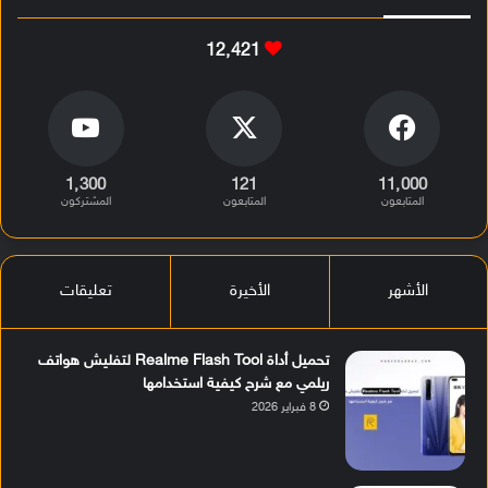
12٬421
1٬300
121
11٬000
المتابعون
المتابعون
المشتركون
الأشهر
الأخيرة
تعليقات
تحميل أداة Realme Flash Tool لتفليش هواتف
ريلمي مع شرح كيفية استخدامها
8 فبراير 2026