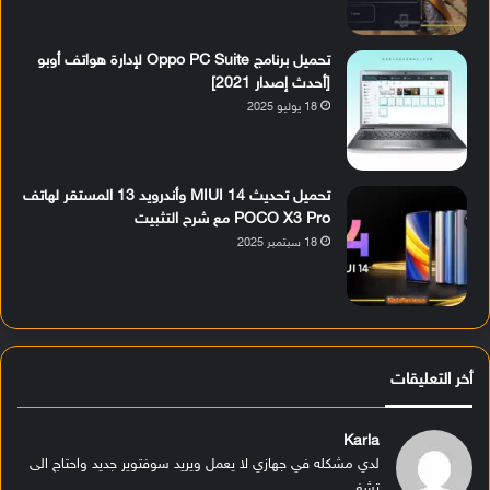
تحميل برنامج Oppo PC Suite لإدارة هواتف أوبو
[أحدث إصدار 2021]
18 يوليو 2025
تحميل تحديث MIUI 14 وأندرويد 13 المستقر لهاتف
POCO X3 Pro مع شرح التثبيت
18 سبتمبر 2025
أخر التعليقات
Karla
لدي مشكله في جهازي لا يعمل ويريد سوفتوير جديد واحتاج الى
تشغ...