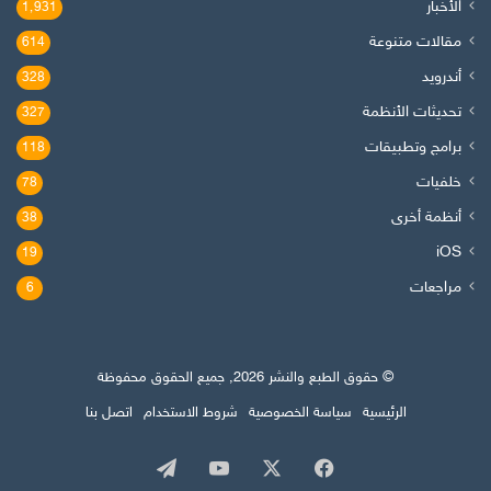
الأخبار
1٬931
مقالات متنوعة
614
أندرويد
328
تحديثات الأنظمة
327
برامج وتطبيقات
118
خلفيات
78
أنظمة أخرى
38
iOS
19
مراجعات
6
© حقوق الطبع والنشر 2026, جميع الحقوق محفوظة
الرئيسية
سياسة الخصوصية
شروط الاستخدام
اتصل بنا
‫X
فيسبوك
‫YouTube
تيلقرام