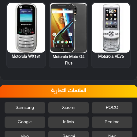
Motorola WX181
Motorola VE75
Motorola Moto G4
Plus
العلامات التجارية
Samsung
Xiaomi
POCO
Google
Infinix
Realme
vivo
Redmi
Nex