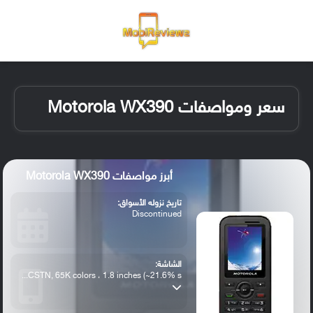
القائمة
تسجيل ا
الو
سعر ومواصفات Motorola WX390
أبرز مواصفات Motorola WX390
تاريخ نزوله الأسواق:
Discontinued
الشاشة:
CSTN, 65K colors ، 1.8 inches (~21.6% s...