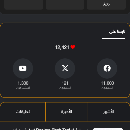
A05
تابعنا على
12٬421
1٬300
121
11٬000
المتابعون
المتابعون
المشتركون
الأشهر
الأخيرة
تعليقات