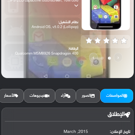
IPS LCD capacitive touchscreen, 16M colo...
نظام التشغيل:
Android OS, v5.0.2 (Lollipop)
الرقاقة:
Qualcomm MSM8926 Snapdragon 400
›
‹
الرام / التخزين:
8 GB, 1 GB RAM
المواصفات
الصور
آراء
فيديوهات
الأسعار
الكاميرا الأساسية:
8 MP, f/2.0, autofocus, LED flash
الإطلاق
تاريخ الإعلان:
2015, March