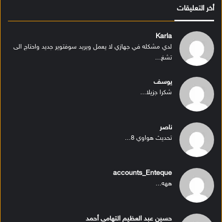
أخر التعليقات
Karla
لدي مشكله في جهازي لا يعمل ويريد سوفتوير جديد واحتاج الى
تشغ...
يوسف
شكرا جزيلا...
ناصر
تحديث هواوي 8...
accounts_Enteque
ههه...
حسين عبد العظيم التهامى أحمد