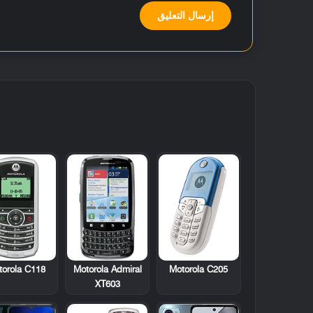
torola C118
Motorola Admiral
Motorola C205
XT603