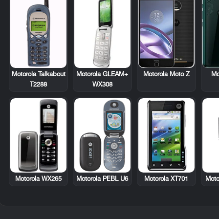
Motorola Talkabout
Motorola GLEAM+
Motorola Moto Z
Mo
T2288
WX308
Motorola WX265
Motorola PEBL U6
Motorola XT701
Moto