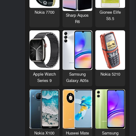
Nokia 7700
Gionee Elife
Sharp Aquos
S5.5
R6
Nokia 5210
Apple Watch
Samsung
Series 9
Galaxy A05s
Nokia X100
Huawei Mate
Samsung