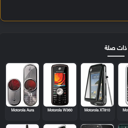
ذات صلة
Motorola Aura
Motorola W360
Motorola XT810
Mo