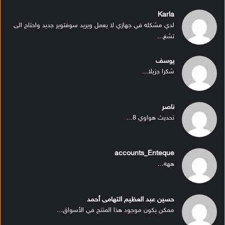
Karla
لدي مشكله في جهازي لا يعمل ويريد سوفتوير جديد واحتاج الى
تشغ...
يوسف
شكرا جزيلا...
ناصر
تحديث هواوي 8...
accounts_Enteque
ههه...
حسين عبد العظيم التهامى أحمد
ممكن يكون موجود هذا المنتج في الأسواق...