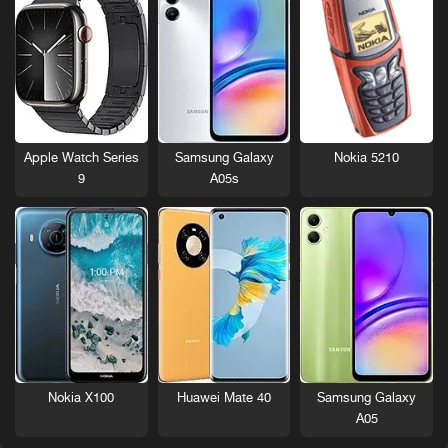
Nokia 5210
Apple Watch Series
Samsung Galaxy
9
A05s
Nokia X100
Huawei Mate 40
Samsung Galaxy
A05