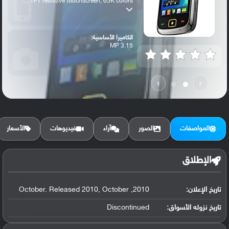
TFT resistive touchscreen, 65K colors ،...
الكاميرا الأساسية:
3.15 MP
›
‹
المواصفات
الصور
آراء
فيديوهات
الأسعار
الإطلاق
تاريخ الإعلان:
2010, October. Released 2010, October
تاريخ نزوله الأسواق:
Discontinued