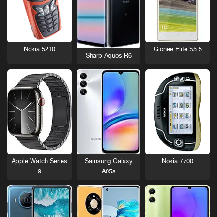
Nokia 5210
Gionee Elife S5.5
Sharp Aquos R6
Nokia 7700
Apple Watch Series
Samsung Galaxy
9
A05s