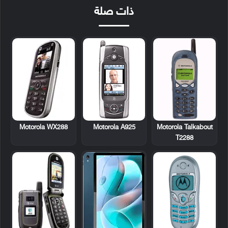
ذات صلة
Motorola WX288
Motorola A925
Motorola Talkabout
T2288