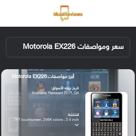
القائمة
تسجيل ا
الو
سعر ومواصفات Motorola EX226
أبرز مواصفات Motorola EX226
تاريخ نزوله الأسواق:
Available. Released 2011, Q4
الشاشة:
TFT touchscreen, 256K colors ، 2.4 inch...