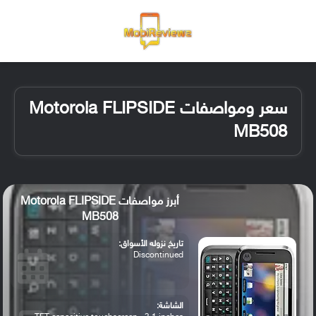
القائمة
تسجيل ا
الو
سعر ومواصفات Motorola FLIPSIDE
MB508
أبرز مواصفات Motorola FLIPSIDE
MB508
تاريخ نزوله الأسواق:
Discontinued
الشاشة: