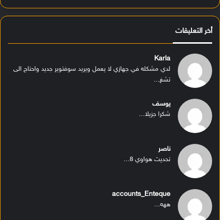
أخر التعليقات
Karla
لدي مشكله في جهازي لا يعمل ويريد سوفتوير جديد واحتاج الى
تشغ...
يوسف
شكرا جزيلا...
ناصر
تحديث هواوي 8...
accounts_Enteque
ههه...