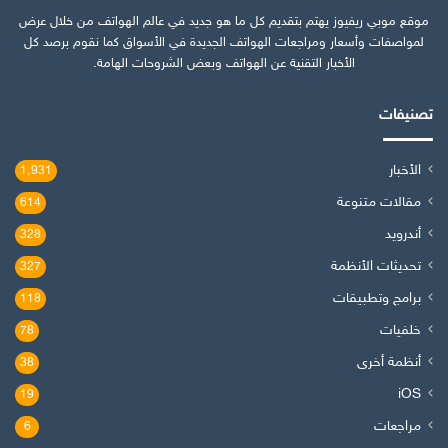
موقع موبي ريفيوز يهتم بتقديم كل ما هو جديد في عالم الهواتف من خلال عرض
لمواصفات وأسعار ومراجعات الهواتف الجديدة في الأسواق كما نقوم برصد كل
الأخبار التقنية عن الهواتف وبعض الشروحات الهامة.
تصنيفات
الأخبار
1٬931
مقالات متنوعة
614
أندرويد
328
تحديثات الأنظمة
327
برامج وتطبيقات
118
خلفيات
78
أنظمة أخرى
38
iOS
19
مراجعات
6