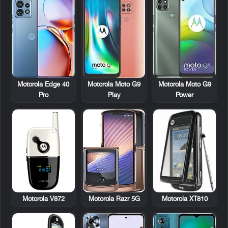
Motorola Edge 40
Motorola Moto G9
Motorola Moto G9
Pro
Play
Power
Motorola V872
Motorola XT810
Motorola Razr 5G