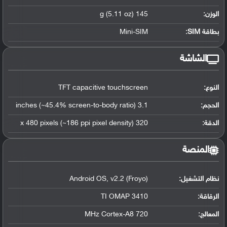
الوزن:
145 g (5.11 oz)
بطاقة SIM:
Mini-SIM
الشاشة
النوع:
TFT capacitive touchscreen
الحجم:
3.1 inches (~45.4% screen-to-body ratio)
الدقة:
320 x 480 pixels (~186 ppi pixel density)
المنصة
نظام التشغيل
:
Android OS, v2.2 (Froyo)
الرقاقة
:
TI OMAP 3410
المعالج
:
720 MHz Cortex-A8