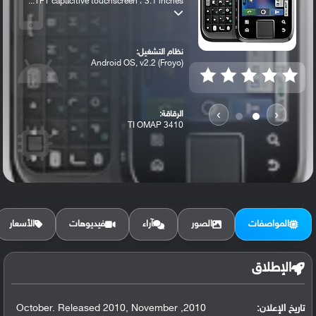
TFT capacitive touchscreen ، 3.1 inches...
نظام التشغيل:
Android OS, v2.2 (Froyo)
›
‹
الرقاقة:
TI OMAP 3410
الرام / التخزين:
512 MB, 512 MB RAM
المواصفات
الصور
آراء
فيديوهات
الأسعار
الكاميرا الأساسية:
3.15 MP
الإطلاق
تاريخ الإعلان:
2010, October. Released 2010, November