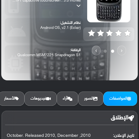
TFT capacitive touchscreen ، 3.0 inches...
نظام التشغيل:
Android OS, v2.1 (Eclair)
›
‹
الرقاقة:
Qualcomm MSM7225 Snapdragon S1
الرام / التخزين:
512 MB, 256 MB RAM
المواصفات
الصور
آراء
فيديوهات
الأسعار
الكاميرا الأساسية:
3.15 MP
الإطلاق
تاريخ الإعلان:
2010, October. Released 2010, December