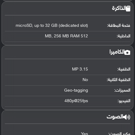
الذاكرة
فتحة البطاقة:
microSD, up to 32 GB (dedicated slot)
الداخلية:
512 MB, 256 MB RAM
الكاميرا
الخلفية:
3.15 MP
الخلفية الثانية:
No
المميزات:
Geo-tagging
الفيديو:
480p@25fps
الصوت
مكبر الصوت:
Yes