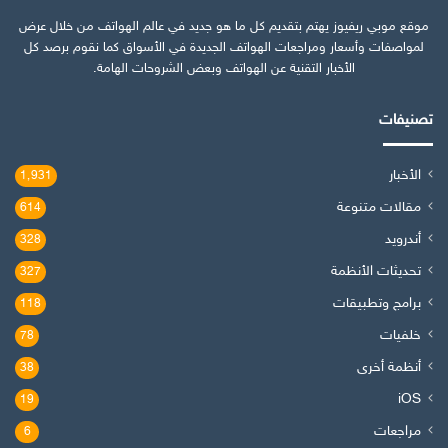
موقع موبي ريفيوز يهتم بتقديم كل ما هو جديد في عالم الهواتف من خلال عرض
لمواصفات وأسعار ومراجعات الهواتف الجديدة في الأسواق كما نقوم برصد كل
الأخبار التقنية عن الهواتف وبعض الشروحات الهامة.
تصنيفات
الأخبار
1٬931
مقالات متنوعة
614
أندرويد
328
تحديثات الأنظمة
327
برامج وتطبيقات
118
خلفيات
78
أنظمة أخرى
38
iOS
19
مراجعات
6