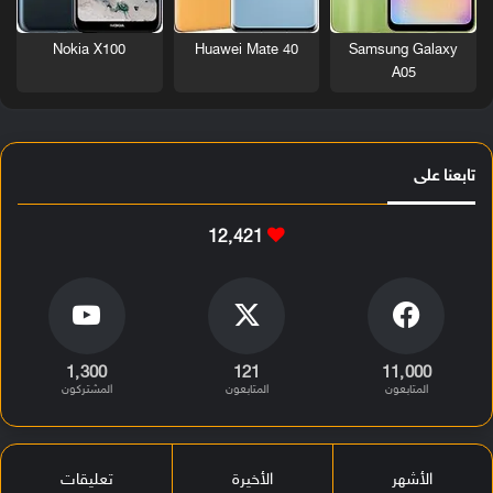
Nokia X100
Huawei Mate 40
Samsung Galaxy
A05
تابعنا على
12٬421
1٬300
121
11٬000
المتابعون
المتابعون
المشتركون
الأشهر
الأخيرة
تعليقات