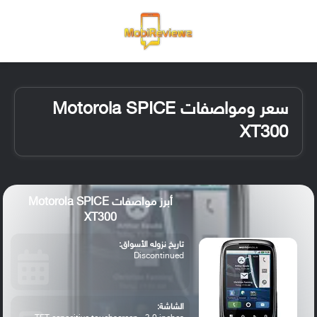
القائمة
تسجيل ا
الو
سعر ومواصفات Motorola SPICE
XT300
أبرز مواصفات Motorola SPICE
XT300
تاريخ نزوله الأسواق:
Discontinued
الشاشة: