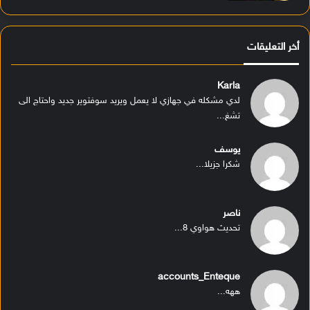
أخر التعليقات
Karla
لدي مشكله في جهازي لا يعمل ويريد سوفتوير جديد واحتاج الى
تشغ...
يوسف
شكرا جزيلا...
ناصر
تحديث هواوي 8...
accounts_Enteque
ههه...