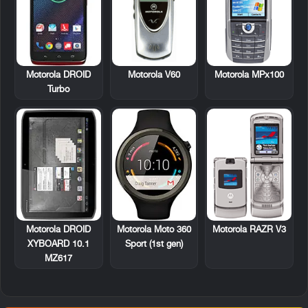
Motorola DROID
Motorola V60
Motorola MPx100
Turbo
Motorola DROID
Motorola RAZR V3
Motorola Moto 360
XYBOARD 10.1
Sport (1st gen)
MZ617