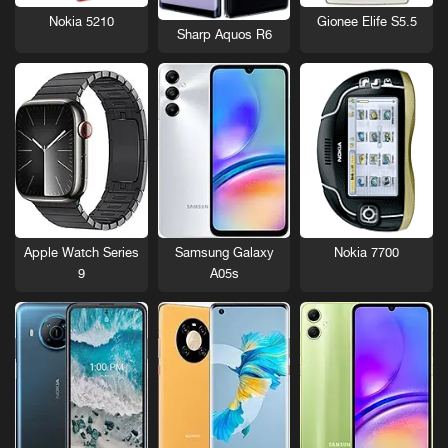
Nokia 5210
Gionee Elife S5.5
Sharp Aquos R6
Nokia 7700
Apple Watch Series
Samsung Galaxy
9
A05s