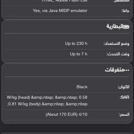
المتصفح:
HTML, Adobe Flash Lite
جافا:
Yes, via Java MIDP emulator
البطارية
وضع الاستعداد:
Up to 230 h
وقت التحدث:
Up to 7 h
‏متفرقات‏
الألوان:
Black
0.58 W/kg (head) &amp;nbsp; &amp;nbsp;
:
SAR
0.81 W/kg (body) &amp;nbsp; &amp;nbsp;
السعر:
4/10 (About 170 EUR)