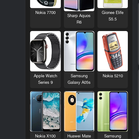
Nokia 7700
Gionee Elife
Sharp Aquos
S5.5
R6
Nokia 5210
Apple Watch
Samsung
Series 9
Galaxy A05s
Nokia X100
Huawei Mate
Samsung