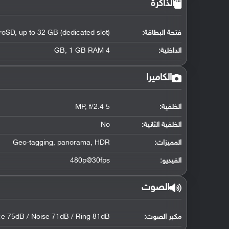
الذاكرة
فتحة البطاقة:
roSD, up to 32 GB (dedicated slot)
الداخلية:
4 GB, 1 GB RAM
الكاميرا
الخلفية:
5 MP, f/2.4
الخلفية الثانية:
No
المميزات:
Geo-tagging, panorama, HDR
الفيديو:
480p@30fps
الصوت
مكبر الصوت:
ce 75dB / Noise 71dB / Ring 81dB