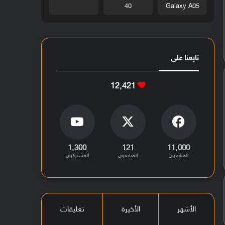
40
Galaxy A05
تابعنا على
12٬421
1٬300
121
11٬000
المتابعون
المتابعون
المشتركون
الأشهر
الأخيرة
تعليقات