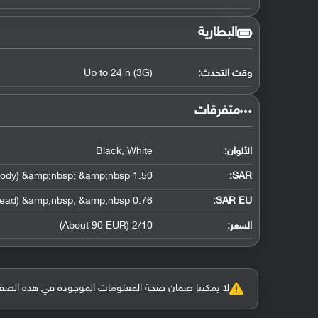
البطارية
وقت التحدث:
Up to 24 h (3G)
‏متفرقات‏
الألوان:
Black, White
1.50 W/kg (head) &amp;nbsp; &amp;nbsp; 1.36 W/kg (body) &amp;nbsp; &amp;nbsp;
:
SAR
0.76 W/kg (head) &amp;nbsp; &amp;nbsp;
SAR EU:
السعر:
2/10 (About 90 EUR)
لا يمكننا ضمان صحة المعلومات الموجودة في هذه الصفحة بنسبة 100%، وفي حالة و