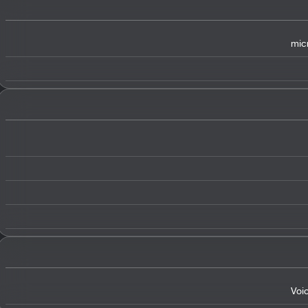
mic
Voi