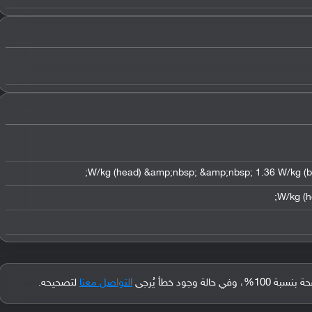
جود خطأ يُرجى
التواصل معنا
لتصحيحه.