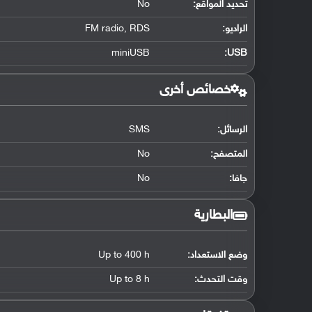
تحديد المواقع
:
No
الراديو:
FM radio, RDS
miniUSB
:
USB
خصائص أخرى
الرسائل:
SMS
المتصفح:
No
جافا:
No
البطارية
وضع الاستعداد:
Up to 400 h
وقت التحدث:
Up to 8 h