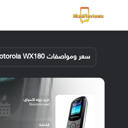
الرئيسية
سعر ومواصفات Motorola WX180
تاريخ نزوله الأسواق:
Discontinued
الشاشة: