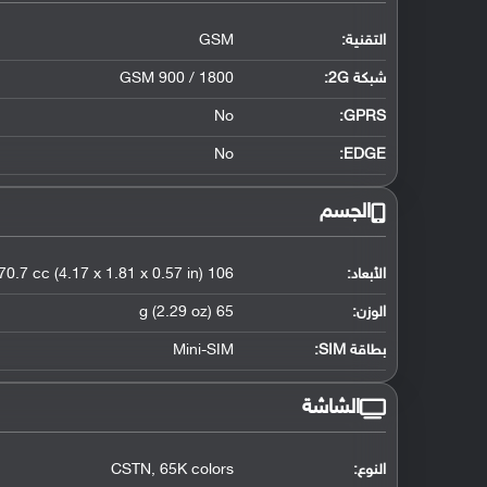
التقنية:
GSM
شبكة 2G:
GSM 900 / 1800
No
GPRS:
No
EDGE:
الجسم
الأبعاد:
106 x 46 x 14.5 mm, 70.7 cc (4.17 x 1.81 x 0.57 in)
الوزن:
65 g (2.29 oz)
بطاقة SIM:
Mini-SIM
الشاشة
النوع:
CSTN, 65K colors