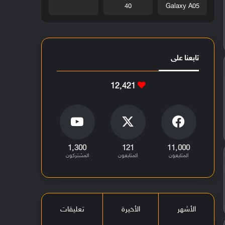
40
Galaxy A05
تابعنا على
12٬421
1٬300
121
11٬000
المتابعون
المتابعون
المشتركون
الأشهر
الأخيرة
تعليقات