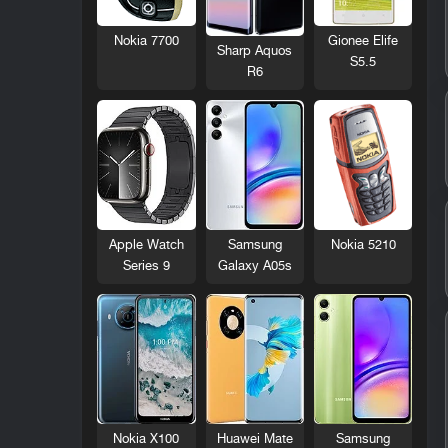
Nokia 7700
Gionee Elife
Sharp Aquos
S5.5
R6
Nokia 5210
Apple Watch
Samsung
Series 9
Galaxy A05s
Nokia X100
Huawei Mate
Samsung