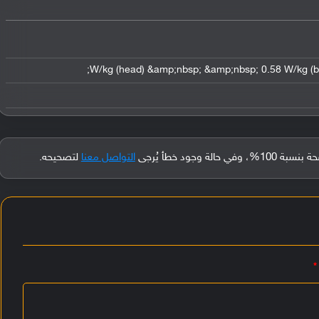
جود خطأ يُرجى
التواصل معنا
لتصحيحه.
*