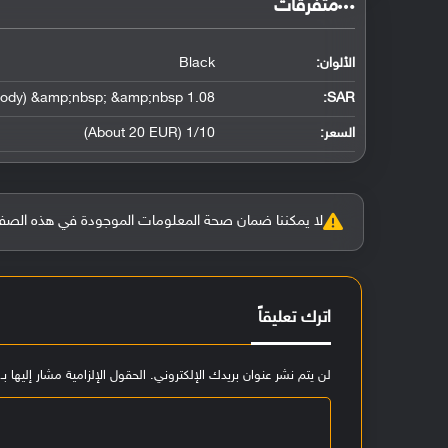
‏متفرقات‏
الألوان:
Black
1.08 W/kg (head) &amp;nbsp; &amp;nbsp; 0.58 W/kg (body) &amp;nbsp; &amp;nbsp;
:
SAR
السعر:
1/10 (About 20 EUR)
لا يمكننا ضمان صحة المعلومات الموجودة في هذه الصفحة بنسبة 100%، وفي حالة و
اترك تعليقاً
لن يتم نشر عنوان بريدك الإلكتروني.
الحقول الإلزامية مشار إليها بـ
ا
ل