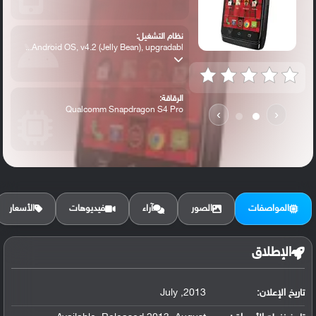
نظام التشغيل:
Android OS, v4.2 (Jelly Bean), upgradabl...
الرقاقة:
Qualcomm Snapdragon S4 Pro
›
‹
الرام / التخزين:
16 GB, 2 GB RAM
المواصفات
الصور
آراء
فيديوهات
الأسعار
الكاميرا الأساسية:
10 MP, autofocus, LED flash
الإطلاق
تاريخ الإعلان:
2013, July