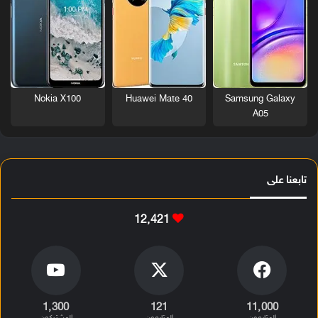
Nokia X100
Huawei Mate 40
Samsung Galaxy
A05
تابعنا على
12٬421
1٬300
121
11٬000