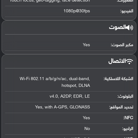
المميزات:
Touch focus, geo-tagging, face detection
الفيديو:
1080p@30fps
الصوت
مكبر الصوت:
Yes
الاتصال
الشبكة اللاسلكية:
Wi-Fi 802.11 a/b/g/n/ac, dual-band,
hotspot, DLNA
البلوتوث
:
v4.0, A2DP, EDR, LE
تحديد المواقع
:
Yes, with A-GPS, GLONASS
Yes
:
NFC
الراديو:
No