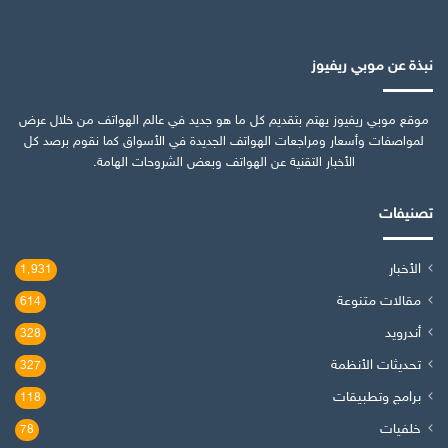
نبذة عن موبي ريفيوز
موقع موبي ريفيوز يهتم بتقديم كل ما هو جديد في عالم الهواتف من خلال عرض
لمواصفات وأسعار ومراجعات الهواتف الجديدة في الأسواق كما نقوم برصد كل
الأخبار التقنية عن الهواتف وبعض الشروحات الهامة.
تصنيفات
الأخبار
1٬931
مقالات متنوعة
614
أندرويد
328
تحديثات الأنظمة
327
برامج وتطبيقات
118
خلفيات
78