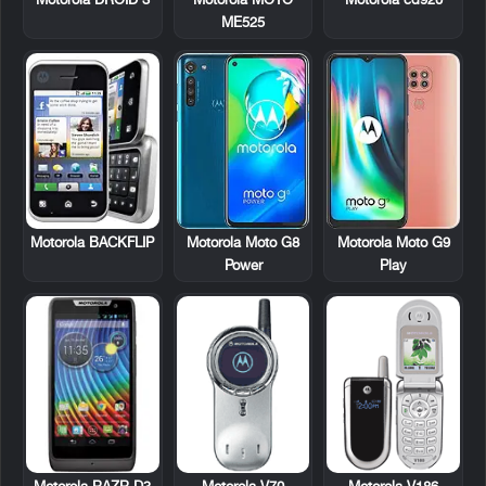
Motorola DROID 3
Motorola MOTO
Motorola cd920
ME525
Motorola BACKFLIP
Motorola Moto G8
Motorola Moto G9
Power
Play