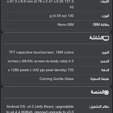
الأبعاد:
121.3 x 61.3 x 8.9 mm (4.78 x 2.41 x 0.35
in)
الوزن:
130 g (4.59 oz)
بطاقة SIM:
Nano-SIM
الشاشة
النوع:
TFT capacitive touchscreen, 16M colors
الحجم:
4.3 inches (~68.6% screen-to-body ratio)
الدقة:
720 x 1280 pixels (~342 ppi pixel density)
طبقة الحماية:
Corning Gorilla Glass
المنصة
نظام التشغيل
:
Android OS, v4.2 (Jelly Bean), upgradable
to v4.4.4 (KitKat), planned upgrade to v5.0