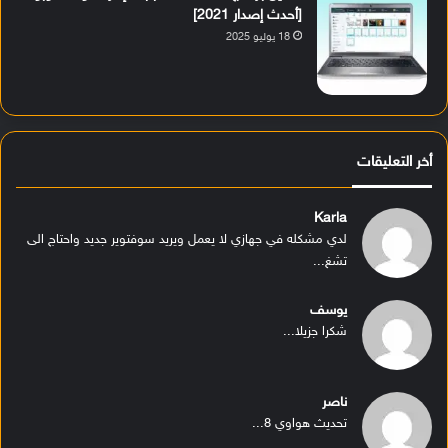
[أحدث إصدار 2021]
18 يوليو 2025
أخر التعليقات
Karla
لدي مشكله في جهازي لا يعمل ويريد سوفتوير جديد واحتاج الى
تشغ...
يوسف
شكرا جزيلا...
ناصر
تحديث هواوي 8...