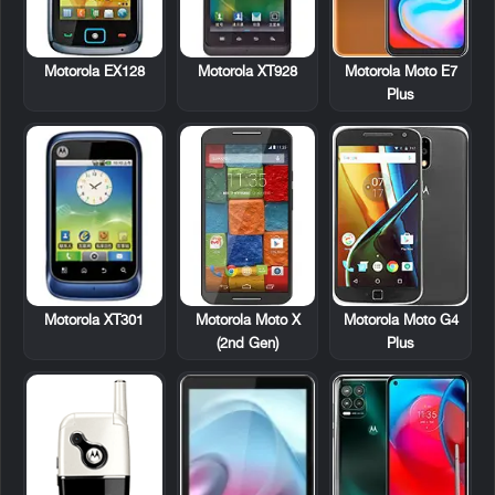
Motorola EX128
Motorola XT928
Motorola Moto E7
Plus
Motorola XT301
Motorola Moto X
Motorola Moto G4
(2nd Gen)
Plus