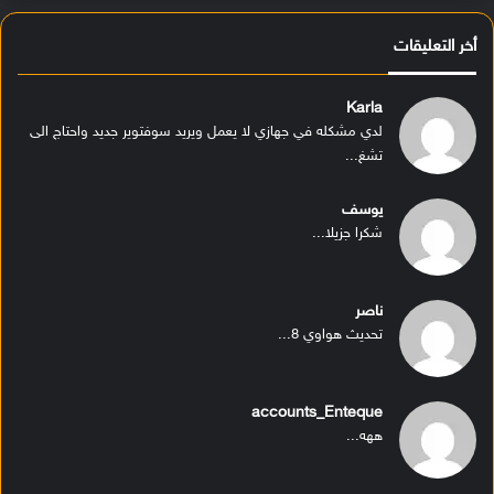
أخر التعليقات
Karla
لدي مشكله في جهازي لا يعمل ويريد سوفتوير جديد واحتاج الى
تشغ...
يوسف
شكرا جزيلا...
ناصر
تحديث هواوي 8...
accounts_Enteque
ههه...