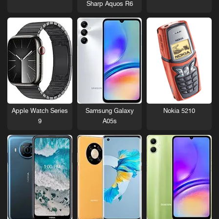
Sharp Aquos R6
Nokia 5210
Apple Watch Series
Samsung Galaxy
9
A05s