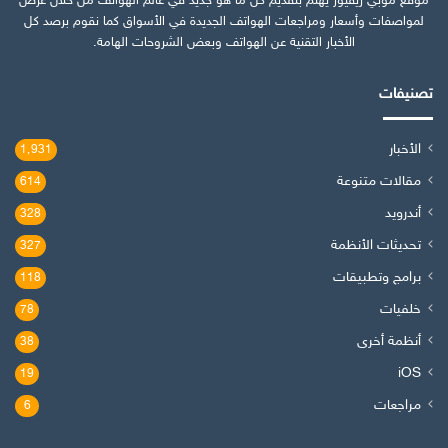
موقع موبي ريفيوز يهتم بتقديم كل ما هو جديد في عالم الهواتف من خلال عرض
لمواصفات وأسعار ومراجعات الهواتف الجديدة في الأسواق كما نقوم برصد كل
الأخبار التقنية عن الهواتف وبعض الشروحات الهامة.
تصنيفات
الأخبار
1٬931
مقالات متنوعة
614
أندرويد
328
تحديثات الأنظمة
327
برامج وتطبيقات
118
خلفيات
78
أنظمة أخرى
38
iOS
19
مراجعات
6