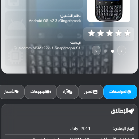
نظام التشغيل:
Android OS, v2.3 (Gingerbread)
الرقاقة:
Qualcomm MSM7227-1 Snapdragon S1
›
‹
الرام / التخزين:
512 MB, 256 MB RAM
المواصفات
الصور
آراء
فيديوهات
الأسعار
الكاميرا الأساسية:
3.15 MP
الإطلاق
تاريخ الإعلان:
2011, July