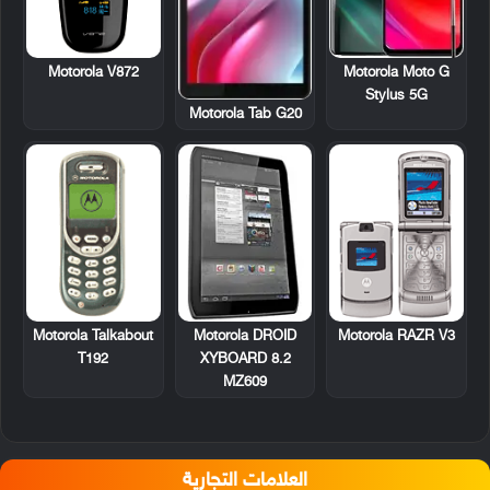
Motorola V872
Motorola Moto G
Stylus 5G
Motorola Tab G20
Motorola Talkabout
Motorola DROID
Motorola RAZR V3
T192
XYBOARD 8.2
MZ609
العلامات التجارية