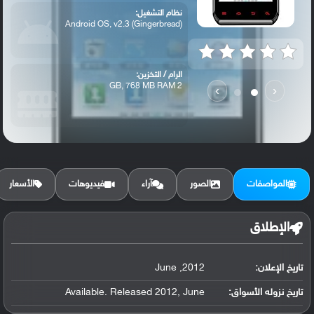
نظام التشغيل:
Android OS, v2.3 (Gingerbread)
الرام / التخزين:
2 GB, 768 MB RAM
›
‹
الكاميرا الأساسية:
8 MP, autofocus, LED flash
المواصفات
الصور
آراء
فيديوهات
الأسعار
الإطلاق
تاريخ الإعلان:
2012, June
تاريخ نزوله الأسواق:
Available. Released 2012, June