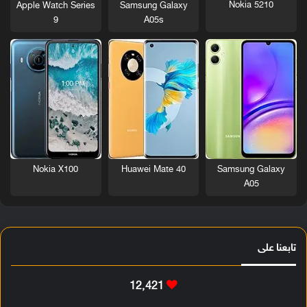
Nokia 5210
Apple Watch Series
Samsung Galaxy
9
A05s
Nokia X100
Huawei Mate 40
Samsung Galaxy
A05
تابعنا على
12٬421