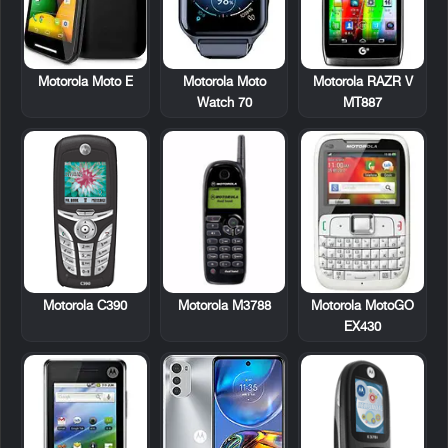
Motorola RAZR V
Motorola Moto E
Motorola Moto
MT887
Watch 70
Motorola C390
Motorola M3788
Motorola MotoGO
EX430