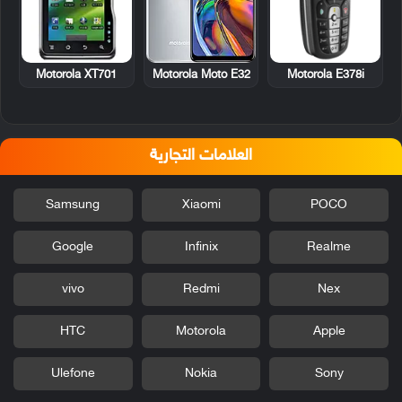
Motorola XT701
Motorola E378i
Motorola Moto E32
العلامات التجارية
Samsung
Xiaomi
POCO
Google
Infinix
Realme
vivo
Redmi
Nex
HTC
Motorola
Apple
Ulefone
Nokia
Sony