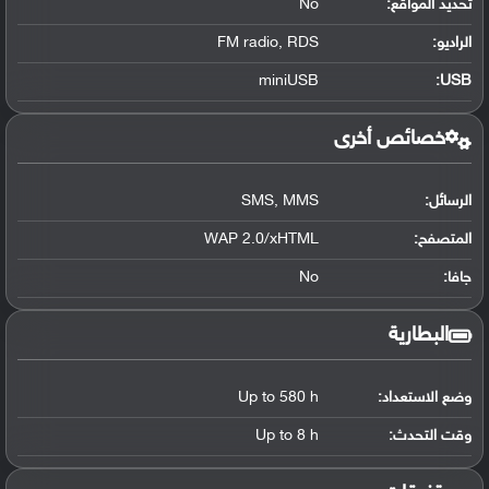
تحديد المواقع
:
No
الراديو:
FM radio, RDS
miniUSB
:
USB
خصائص أخرى
الرسائل:
SMS, MMS
المتصفح:
WAP 2.0/xHTML
جافا:
No
البطارية
وضع الاستعداد:
Up to 580 h
وقت التحدث:
Up to 8 h