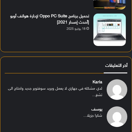
تحميل برنامج Oppo PC Suite لإدارة هواتف أوبو
[أحدث إصدار 2021]
18 يوليو 2025
أخر التعليقات
Karla
لدي مشكله في جهازي لا يعمل ويريد سوفتوير جديد واحتاج الى
تشغ...
يوسف
شكرا جزيلا...