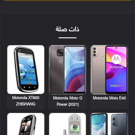
ذات صلة
Motorola XT800
Motorola Moto G
Motorola Moto E40
ZHISHANG
Power (2021)