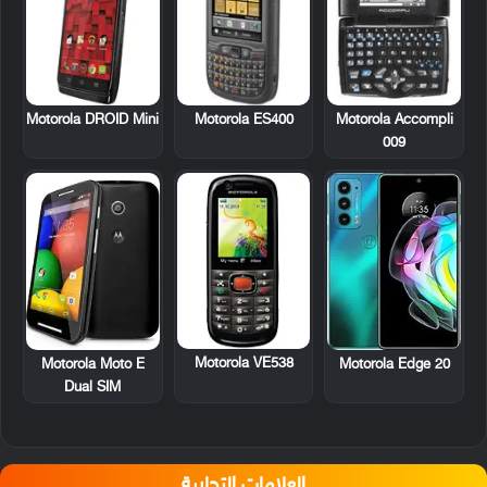
Motorola DROID Mini
Motorola ES400
Motorola Accompli
009
Motorola VE538
Motorola Moto E
Motorola Edge 20
Dual SIM
العلامات التجارية