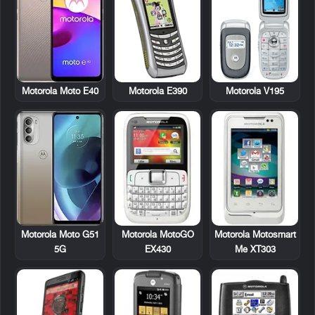
Motorola E390
Motorola V195
Motorola Moto E40
Motorola MotoGO
Motorola Motosmart
Motorola Moto G51
EX430
Me XT303
5G