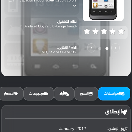
TFT capacitive touchscreen, 256K colors ...
نظام التشغيل:
Android OS, v2.3.6 (Gingerbread)
›
‹
الرام / التخزين:
512 MB, 512 MB RAM
الكاميرا الأساسية:
3.15 MP, LED flash
المواصفات
الصور
آراء
فيديوهات
الأسعار
الإطلاق
تاريخ الإعلان:
2012, January