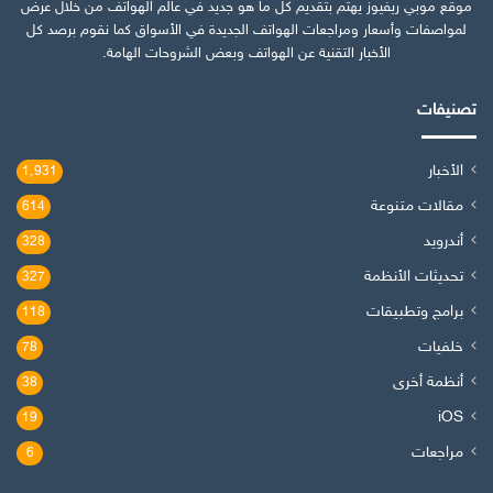
موقع موبي ريفيوز يهتم بتقديم كل ما هو جديد في عالم الهواتف من خلال عرض
لمواصفات وأسعار ومراجعات الهواتف الجديدة في الأسواق كما نقوم برصد كل
الأخبار التقنية عن الهواتف وبعض الشروحات الهامة.
تصنيفات
الأخبار
1٬931
مقالات متنوعة
614
أندرويد
328
تحديثات الأنظمة
327
برامج وتطبيقات
118
خلفيات
78
أنظمة أخرى
38
iOS
19
مراجعات
6