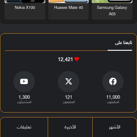
Nokia X100
Huawei Mate 40
Samsung Galaxy
A05
تابعنا على
12٬421
1٬300
121
11٬000
المتابعون
المتابعون
المشتركون
الأشهر
الأخيرة
تعليقات