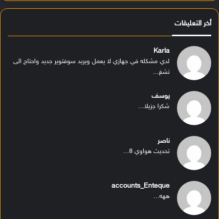
أخر التعليقات
Karla
لدي مشكله في جهازي لا يعمل ويريد سوفتوير جديد واحتاج الى
تشغ...
يوسف
شكرا جزيلا...
ناصر
تحديث هواوي 8...
accounts_Enteque
ههه...