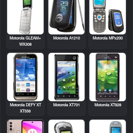
Motorola GLEAM+
Motorola A1210
Motorola MPx200
WX308
Motorola DEFY XT
Motorola XT701
Motorola XT928
XT556