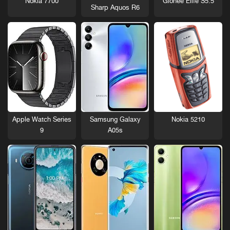
Nokia 7700
Gionee Elife S5.5
Sharp Aquos R6
Nokia 5210
Apple Watch Series
Samsung Galaxy
9
A05s