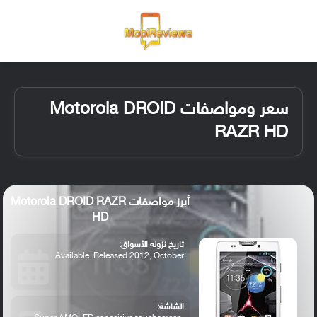
القائمة
تسجيل ا
الو
سعر ومواصفات Motorola DROID
RAZR HD
أبرز مواصفات Motorola DROID RAZR
HD
تاريخ نزوله الأسواق:
Available. Released 2012, October
الشاشة: