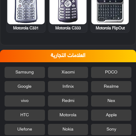
Motorola C331
Motorola C333
Motorola FlipOut
العلامات التجارية
Samsung
Xiaomi
POCO
Google
Infinix
Realme
vivo
Redmi
Nex
HTC
Motorola
Apple
Ulefone
Nokia
Sony