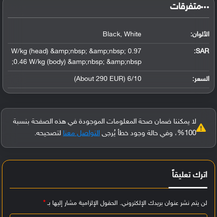
‏متفرقات‏
الألوان:
Black, White
0.97 W/kg (head) &amp;nbsp; &amp;nbsp;
:
SAR
0.46 W/kg (body) &amp;nbsp; &amp;nbsp;
السعر:
6/10 (About 290 EUR)
لا يمكننا ضمان صحة المعلومات الموجودة في هذه الصفحة بنسبة
100%، وفي حالة وجود خطأ يُرجى
التواصل معنا
لتصحيحه.
اترك تعليقاً
لن يتم نشر عنوان بريدك الإلكتروني.
الحقول الإلزامية مشار إليها بـ
*