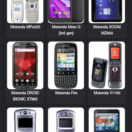
Motorola MPx220
Motorola XOOM
Motorola Moto G
MZ604
(3rd gen)
Motorola DROID
Motorola Fire
Motorola V1100
BIONIC XT865