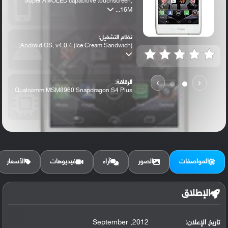
Super AMOLED capacitive touchscreen,
16M...
نظام التشغيل:
Android OS, v4.0.4 (Ice Cream Sandwich),...
›
‹
الرقاقة:
Qualcomm MSM8960 Snapdragon S4 Plus
الرام / التخزين:
16 GB (12 GB user available), 1 GB RAM
المواصفات
الصور
آراء
فيديوهات
الأسعار
الكاميرا الأساسية:
8 MP, autofocus, LED flash
الإطلاق
تاريخ الإعلان:
2012, September