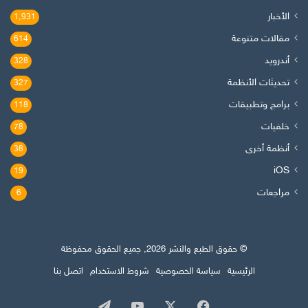
الأخبار
1٬931
مقالات متنوعة
614
أندرويد
328
تحديثات الأنظمة
327
برامج وتطبيقات
118
خلفيات
78
أنظمة أخرى
38
iOS
19
مراجعات
6
© حقوق الطبع والنشر 2026, جميع الحقوق محفوظة
الرئيسية
سياسة الخصوصية
شروط الاستخدام
اتصل بنا
‫X
فيسبوك
‫YouTube
تيلقرام