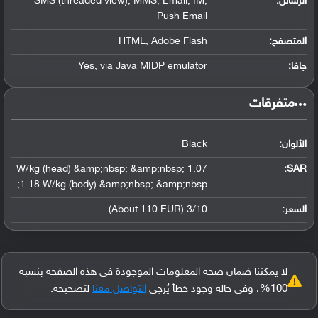
الرسائل:
SMS (threaded view), MMS, Email, IM,
Push Email
المتصفح:
HTML, Adobe Flash
جافا:
Yes, via Java MIDP emulator
‏متفرقات‏
الألوان:
Black
1.07 W/kg (head) &amp;nbsp; &amp;nbsp;
:
SAR
1.18 W/kg (body) &amp;nbsp; &amp;nbsp;
السعر:
3/10 (About 110 EUR)
لا يمكننا ضمان صحة المعلومات الموجودة في هذه الصفحة بنسبة
100%، وفي حالة وجود خطأ يُرجى
التواصل معنا
لتصحيحه.