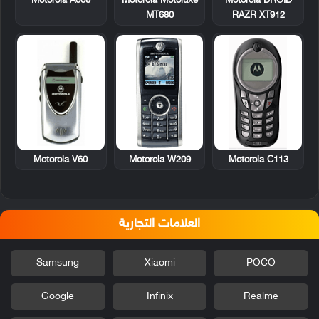
Motorola A668
Motorola Motoluxe
Motorola DROID
MT680
RAZR XT912
Motorola V60
Motorola W209
Motorola C113
العلامات التجارية
Samsung
Xiaomi
POCO
Google
Infinix
Realme