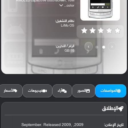
AMOLED capacitive touchscreen, 16M
color...
نظام التشغيل:
LiMo OS
›
‹
الرام / التخزين:
16 GB
الكاميرا الأساسية:
5 MP, autofocus, LED flash
المواصفات
الصور
آراء
فيديوهات
الأسعار
الإطلاق
تاريخ الإعلان:
2009, September. Released 2009,