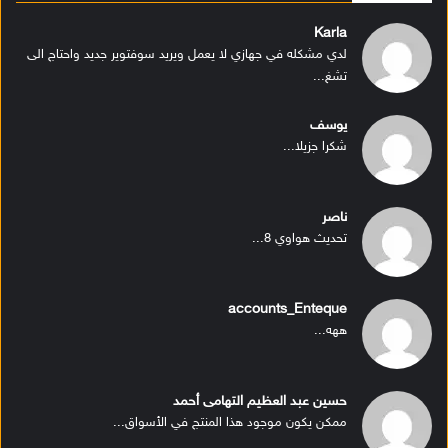
Karla
لدي مشكله في جهازي لا يعمل ويريد سوفتوير جديد واحتاج الى
تشغ...
يوسف
شكرا جزيلا...
ناصر
تحديث هواوي 8...
accounts_Enteque
ههه...
حسين عبد العظيم التهامى أحمد
ممكن يكون موجود هذا المنتج في الأسواق...