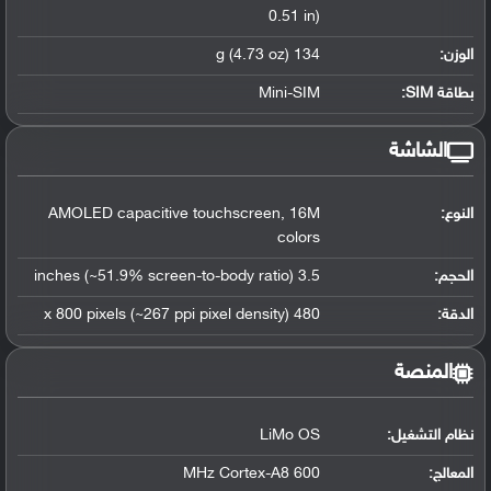
0.51 in)
الوزن:
134 g (4.73 oz)
بطاقة SIM:
Mini-SIM
الشاشة
النوع:
AMOLED capacitive touchscreen, 16M
colors
الحجم:
3.5 inches (~51.9% screen-to-body ratio)
الدقة:
480 x 800 pixels (~267 ppi pixel density)
المنصة
نظام التشغيل
:
LiMo OS
المعالج
:
600 MHz Cortex-A8