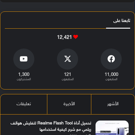
تابعنا على
12٬421
1٬300
121
11٬000
المتابعون
المتابعون
المشتركون
الأشهر
الأخيرة
تعليقات
تحميل أداة Realme Flash Tool لتفليش هواتف
ريلمي مع شرح كيفية استخدامها