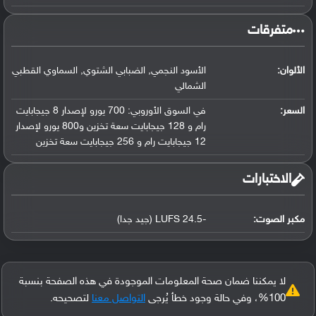
‏متفرقات‏
الألوان:
الأسود النجمي, الضبابي الشتوي, السماوي القطبي
الشمالي
السعر:
في السوق الأوروبي: 700 يورو لإصدار 8 جيجابايت
رام و 128 جيجابايت سعة تخزين و800 يورو لإصدار
12 جيجابايت رام و 256 جيجابايت سعة تخزين
‏الاختبارات‏
مكبر الصوت:
-24.5 LUFS (جيد جدا)
لا يمكننا ضمان صحة المعلومات الموجودة في هذه الصفحة بنسبة
100%، وفي حالة وجود خطأ يُرجى
التواصل معنا
لتصحيحه.