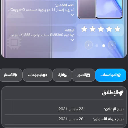
نظام التشغيل:
أندرويد إصدار 11 مع واجهة مستخدم OxygenO...
الرقاقة:
كوالكوم SM8350 سناب دراغون 888 (5 نانو م...
›
‹
الرام / التخزين:
128 جيجابايت مع 8 جيجابايت رام أو 256 جي...
المواصفات
الصور
آراء
فيديوهات
الأسعار
الكاميرا الأساسية:
عدسة واسعة بدقة 48 ميجابكسل ( فتحة عدسة ...
الإطلاق
تاريخ الإعلان:
23 مارس 2021
البطارية:
ليثيوم بوليمر سعة 4500 مللي أمبير, غير ق...
تاريخ نزوله الأسواق:
26 مارس 2021