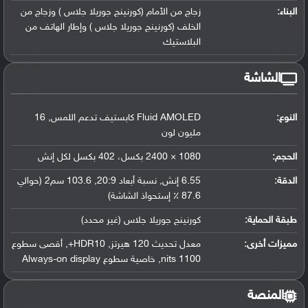
البناء:
زجاج من الأمام (كورنينج جوريلا جلاس ) وزجاج من
الخلف (كورنينج جوريلا جلاس ) وإطار الهاتف من
البلاستيك
الشاشة
النوع:
Fluid AMOLED كابستيف تدعم اللمس, 16
مليون لون
الحجم:
1080 × 2400 بكسل، 402 بكسل لكل إنش
الدقة:
6.55 إنش, نسبة أبعاد 20:9, 103.6 سم2 (حوالي
87.6 ٪ إستحواذ الشاشة)
طبقة الحماية:
كورنينج جوريلا جلاس (غير محدد)
مميزات أخرى:
معدل تحديث 120 هيرتز, HDR10+, أقصى سطوع
1100 nits, خاصية سطوع Always-on display
المنصة