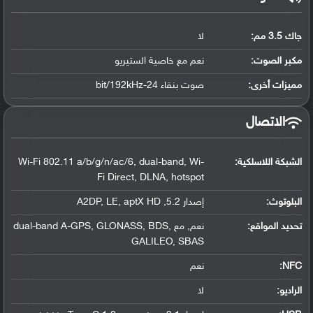
جاك 3.5 مم:
لا
مكبر الصوت:
نعم مع خاصية الستيريو
مميزات أخرى:
صوت بنقاء 24-bit/192kHz
الاتصال
الشبكة اللاسلكية:
Wi-Fi 802.11 a/b/g/n/ac/6, dual-band, Wi-
Fi Direct, DLNA, hotspot
البلوتوث
:
إصدار 5.2, A2DP, LE, aptX HD
تحديد المواقع
:
نعم, مع dual-band A-GPS, GLONASS, BDS,
GALILEO, SBAS
NFC
:
نعم
الراديو:
لا