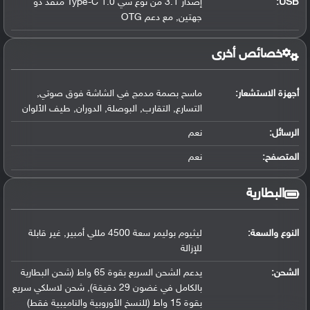
USB
:
إصدار 3.1 من نوع سي Type-C 1.0 منفذ ذو
جهتين, مع دعم OTG
خصائص أخرى
أجهزة الاستشعار:
ماسح بصمة مدمج في الشاشة فوق صوتي,
التسارع, التقارب, البوصلة, الدوران, طيف الألوان
الرسائل:
نعم
المتصفح:
نعم
البطارية
النوع والسعة:
ليثيوم بوليمر سعة 4500 مللي أمبير, غير قابلة
للإزالة
الشحن:
يدعم الشحن السريع بقوة 65 واط (شحن البطارية
بالكامل في غضون 29 دقيقة), شحن لاسلكي سريع
بقوة 15 واط (للنسخ الأوروبية والناميبية فقط)