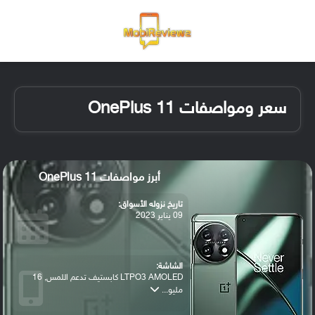
القائمة
تسجيل ا
الو
سعر ومواصفات OnePlus 11
أبرز مواصفات OnePlus 11
تاريخ نزوله الأسواق:
09 يناير 2023
الشاشة:
LTPO3 AMOLED كابستيف تدعم اللمس, 16
مليو...