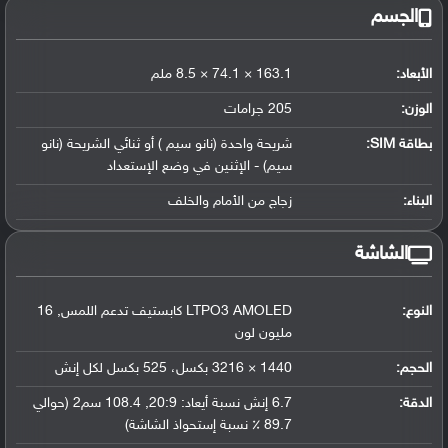
الجسم
الأبعاد:
163.1 × 74.1 × 8.5 ملم
الوزن:
205 جرامات
بطاقة SIM:
شريحة واحدة (نانو سيم ) أو ثنائي الشريحة (نانو
سيم) - الإثنين في وضع الإستعداد
البناء:
زجاج من الأمام والخلف
الشاشة
النوع:
LTPO3 AMOLED كابستيف تدعم اللمس, 16
مليون لون
الحجم:
1440 × 3216 بكسل، 525 بكسل لكل إنش
الدقة:
6.7 إنش نسبة أيعاد: 20:9, 108.4 سم2 (حوالي
89.7 ٪ نسبة إستحواذ الشاشة)