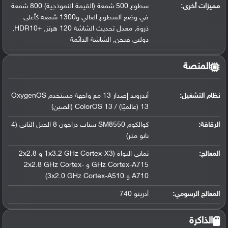
مميزات أخرى:
سطوع 500 شمعة (القيمة النموذجية) 800 شمعة
في وضع السطوع العالي و1300 شمعة كأعلى
ذروة, معدل تحديث الشاشة 120 هرتز, +HDR10,
دولبي فيجن, الشاشة الدائمة
المنصة
نظام التشغيل
:
أندرويد إصدار 13 مع واجهة مستخدم OxygenOS
13 (عالميًا) / ColorOS 13 (الصين)
الرقاقة
:
كوالكوم SM8550 سناب دراجون 8 الجيل الثاني (4
نانو متر)
المعالج
:
ثماني النواة (1x3.2 GHz Cortex-X3 و 2x2.8
GHz Cortex-A715 و 2x2.8 GHz Cortex-
A710 و 3x2.0 GHz Cortex-A510)
المعالج الرسومي
:
أدرينو 740
الذاكرة