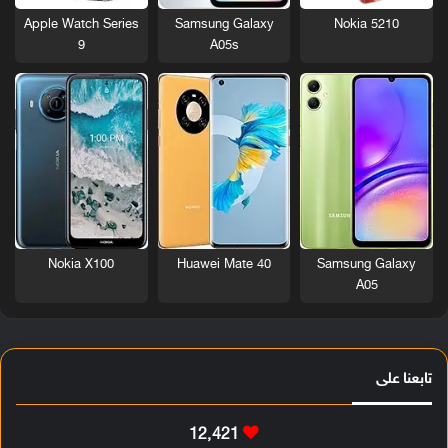
Nokia 5210
Apple Watch Series
Samsung Galaxy
9
A05s
Nokia X100
Huawei Mate 40
Samsung Galaxy
A05
تابعنا على
12٬421