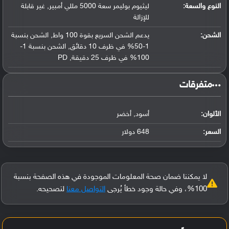
النوع والسعة:
ليثيوم بوليمر سعة 5000 مللي أمبير, غير قابلة
للإزالة
الشحن:
يدعم الشحن السريع بقوة 100 واط, الشحن بنسبة
1-50% في ظرف 10 دقائق, الشحن بنسبة 1-
100% في ظرف 25 دقيقة, PD
‏متفرقات‏
الألوان:
أسود, أخضر
السعر:
648 دولار
لا يمكننا ضمان صحة المعلومات الموجودة في هذه الصفحة بنسبة
100%، وفي حالة وجود خطأ يُرجى
التواصل معنا
لتصحيحه.