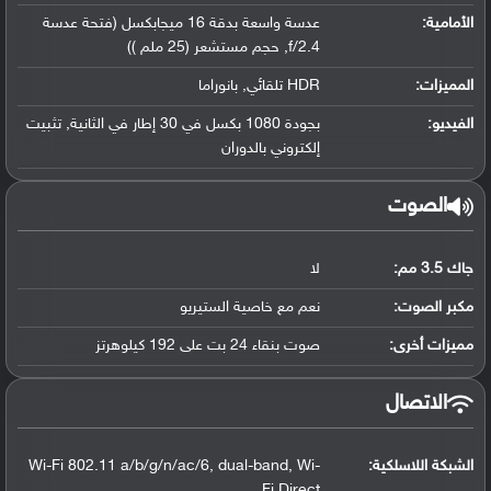
الأمامية:
عدسة واسعة بدقة 16 ميجابكسل (فتحة عدسة
f/2.4, حجم مستشعر (25 ملم ))
المميزات:
HDR تلقائي, بانوراما
الفيديو:
بجودة 1080 بكسل في 30 إطار في الثانية, تثبيت
إلكتروني بالدوران
الصوت
جاك 3.5 مم:
لا
مكبر الصوت:
نعم مع خاصية الستيريو
مميزات أخرى:
صوت بنقاء 24 بت على 192 كيلوهرتز
الاتصال
الشبكة اللاسلكية:
Wi-Fi 802.11 a/b/g/n/ac/6, dual-band, Wi-
Fi Direct