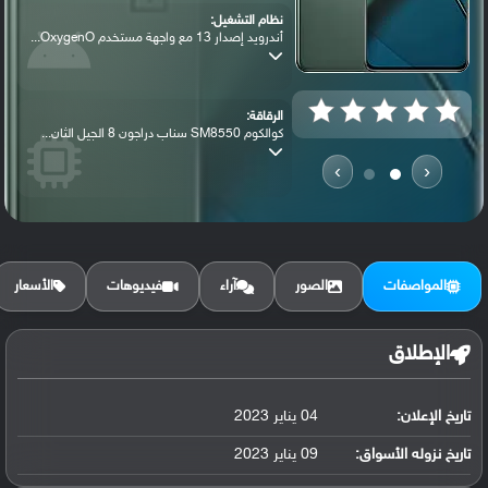
نظام التشغيل:
أندرويد إصدار 13 مع واجهة مستخدم OxygenO...
الرقاقة:
كوالكوم SM8550 سناب دراجون 8 الجيل الثان...
›
‹
الرام / التخزين:
256 جيجابايت مع 12 جيجابايت رام أو 256 ج...
المواصفات
الصور
آراء
فيديوهات
الأسعار
الكاميرا الأساسية:
عدسة واسعة بدقة 50 ميجابكسل (فتحة عدسة f...
الإطلاق
تاريخ الإعلان:
04 يناير 2023
البطارية:
ليثيوم بوليمر سعة 5000 مللي أمبير, غير ق...
تاريخ نزوله الأسواق:
09 يناير 2023