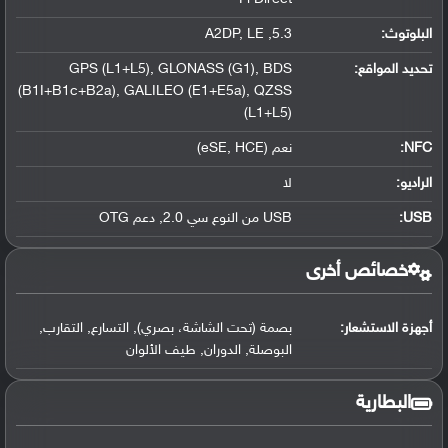
البلوتوث
:
5.3, A2DP, LE
تحديد المواقع
:
GPS (L1+L5), GLONASS (G1), BDS
(B1I+B1c+B2a), GALILEO (E1+E5a), QZSS
(L1+L5)
NFC
:
نعم (eSE, HCE)
الراديو:
لا
USB
:
USB من النوع سي 2.0, دعم OTG
خصائص أخرى
أجهزة الاستشعار:
بصمة (تحت الشاشة، بصري), التسارع, التقارب,
البوصلة, الدوران, طيف الألوان
البطارية