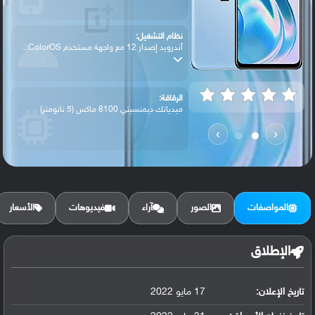
نظام التشغيل:
أندرويد إصدار 12 مع واجهة مستخدم ColorOS...
الرقاقة:
ميدياتك ديمنسيتي 8100 ماكس (5 نانومتر)
›
‹
الرام / التخزين:
128 جيجابايت مع 8 جيجابايت رام أو 256 جي...
المواصفات
الصور
آراء
فيديوهات
الأسعار
الكاميرا الأساسية:
عدسة واسعة بدقة 64 ميجابكسل (فتحة عدسة f...
الإطلاق
تاريخ الإعلان:
17 مايو 2022
البطارية:
ليثيوم بوليمر سعة 5000 مللي أمبير, غير ق...