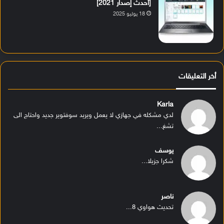
[أحدث إصدار 2021]
18 يوليو 2025
أخر التعليقات
Karla
لدي مشكله في جهازي لا يعمل ويريد سوفتوير جديد واحتاج الى
تشغ...
يوسف
شكرا جزيلا...
ناصر
تحديث هواوي 8...