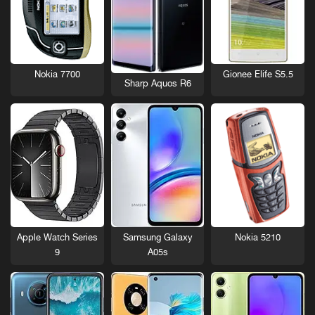
Nokia 7700
Gionee Elife S5.5
Sharp Aquos R6
Nokia 5210
Apple Watch Series
Samsung Galaxy
9
A05s