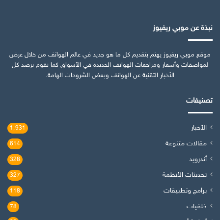
نبذة عن موبي ريفيوز
موقع موبي ريفيوز يهتم بتقديم كل ما هو جديد في عالم الهواتف من خلال عرض
لمواصفات وأسعار ومراجعات الهواتف الجديدة في الأسواق كما نقوم برصد كل
الأخبار التقنية عن الهواتف وبعض الشروحات الهامة.
تصنيفات
الأخبار
1٬931
مقالات متنوعة
614
أندرويد
328
تحديثات الأنظمة
327
برامج وتطبيقات
118
خلفيات
78