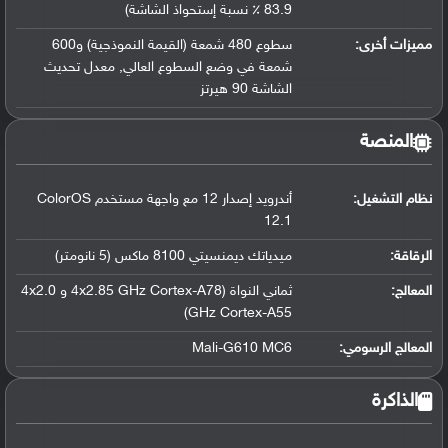
83.9 ٪ نسبة إستحواذ الشاشة)
مميزات أخرى:
سطوع 480 شمعة (القيمة النموذجية) و600
شمعة في وضع السطوع العالي, معدل تحديث
الشاشة 90 هيرتز
المنصة
نظام التشغيل
:
أندرويد إصدار 12 مع واجهة مستخدم ColorOS
12.1
الرقاقة
:
ميدياتك ديمنسيتي 8100 ماكس (5 نانومتر)
المعالج
:
ثماني النواة (4x2.85 GHz Cortex-A78 و 4x2.0
GHz Cortex-A55)
المعالج الرسومي
:
Mali-G610 MC6
الذاكرة