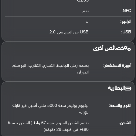
QZSS
NFC
:
نعم
الراديو:
لا
USB
:
USB من النوع سي 2.0
خصائص أخرى
أجهزة الاستشعار:
بصمة (على الجانب), التسارع, التقارب, البوصلة,
الدوران
البطارية
النوع والسعة:
ليثيوم بوليمر سعة 5000 مللي أمبير, غير قابلة
للإزالة
الشحن:
يدعم الشحن السريع بقوة 67 واط ( الشحن بنسبة
80% في ظرف 29 دقيقة)