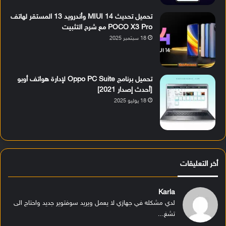
تحميل تحديث MIUI 14 وأندرويد 13 المستقر لهاتف
POCO X3 Pro مع شرح التثبيت
18 سبتمبر 2025
تحميل برنامج Oppo PC Suite لإدارة هواتف أوبو
[أحدث إصدار 2021]
18 يوليو 2025
أخر التعليقات
Karla
لدي مشكله في جهازي لا يعمل ويريد سوفتوير جديد واحتاج الى
تشغ...