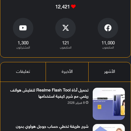
12٬421
1٬300
121
11٬000
المتابعون
المتابعون
المشتركون
الأشهر
الأخيرة
تعليقات
تحميل أداة Realme Flash Tool لتفليش هواتف
ريلمي مع شرح كيفية استخدامها
8 فبراير 2026
شرح طريقة تخطي حساب جوجل هواوي بدون