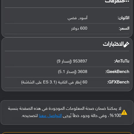
‏متفرقات‏
الألوان:
أسود, فضي
السعر:
600 دولار
‏الاختبارات‏
AnTuTu:
953897 (إصدار 9)
GeekBench:
3608 (إصدار 5.1)
GFXBench:
60 إطار في الثانية (ES 3.1 على الشاشة)
لا يمكننا ضمان صحة المعلومات الموجودة في هذه الصفحة بنسبة
100%، وفي حالة وجود خطأ يُرجى
التواصل معنا
لتصحيحه.