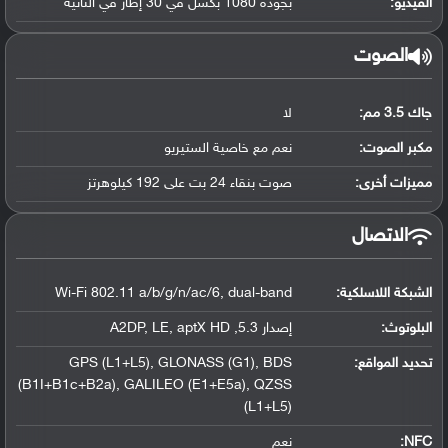
الفيديو:
بجودة 1080 بكسل في 30 إطار في الثانية
الصوت
جاك 3.5 مم:
لا
مكبر الصوت:
نعم مع خاصية الستيريو
مميزات أخرى:
صوت بنقاء 24 بت على 192 كيلوهرتز
الاتصال
الشبكة اللاسلكية:
Wi-Fi 802.11 a/b/g/n/ac/6, dual-band
البلوتوث
:
إصدار 5.3, A2DP, LE, aptX HD
تحديد المواقع
:
GPS (L1+L5), GLONASS (G1), BDS
(B1I+B1c+B2a), GALILEO (E1+E5a), QZSS
(L1+L5)
NFC
:
نعم