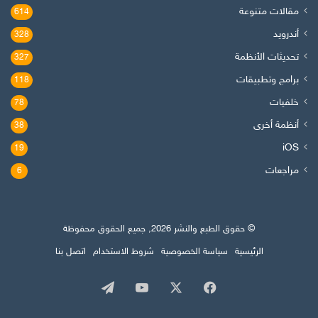
مقالات متنوعة
614
أندرويد
328
تحديثات الأنظمة
327
برامج وتطبيقات
118
خلفيات
78
أنظمة أخرى
38
iOS
19
مراجعات
6
© حقوق الطبع والنشر 2026, جميع الحقوق محفوظة
الرئيسية
سياسة الخصوصية
شروط الاستخدام
اتصل بنا
‫X
فيسبوك
‫YouTube
تيلقرام