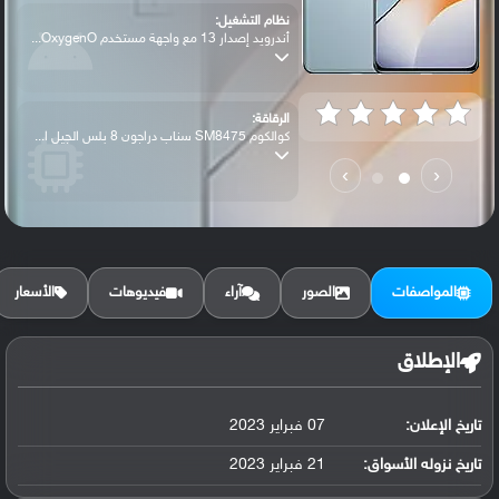
نظام التشغيل:
أندرويد إصدار 13 مع واجهة مستخدم OxygenO...
الرقاقة:
كوالكوم SM8475 سناب دراجون 8 بلس الجيل ا...
›
‹
الرام / التخزين:
128 جيجابايت مع 8 جيجابايت رام أو 256 جي...
المواصفات
الصور
آراء
فيديوهات
الأسعار
الكاميرا الأساسية:
عدسة واسعة بدقة 50 ميجابكسل (فتحة عدسة f...
الإطلاق
تاريخ الإعلان:
07 فبراير 2023
البطارية:
ليثيوم بوليمر سعة 5000 مللي أمبير, غير ق...
تاريخ نزوله الأسواق:
21 فبراير 2023