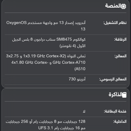
المنصة
نظام التشغيل
:
أندرويد إصدار 13 مع واجهة مستخدم OxygenOS
13
الرقاقة
:
كوالكوم SM8475 سناب دراجون 8 بلس الجيل
الأول (4 نانومتر)
المعالج
:
ثماني النواة (1x3.19 GHz Cortex-X2 و 3x2.75
GHz Cortex-A710 و 4x1.80 GHz Cortex-
A510)
المعالج الرسومي
:
أدرينو 730
الذاكرة
فتحة البطاقة:
لا
الداخلية:
128 جيجابايت مع 8 جيجابايت رام أو 256 جيجابايت
مع 16 جيجابايت رام UFS 3.1