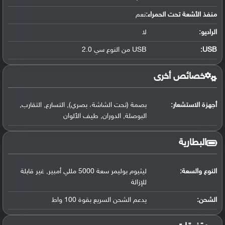
منفذ الأشعة تحت الحمراء:
نعم
الراديو:
لا
USB
:
USB من النوع سي 2.0
خصائص أخرى
أجهزة الاستشعار:
بصمة (تحت الشاشة، بصري), التسارع, التقارب,
البوصلة, الدوران, طيف الألوان
البطارية
النوع والسعة:
ليثيوم بوليمر سعة 5000 مللي أمبير, غير قابلة
للإزالة
الشحن:
يدعم الشحن السريع بقوة 100 واط