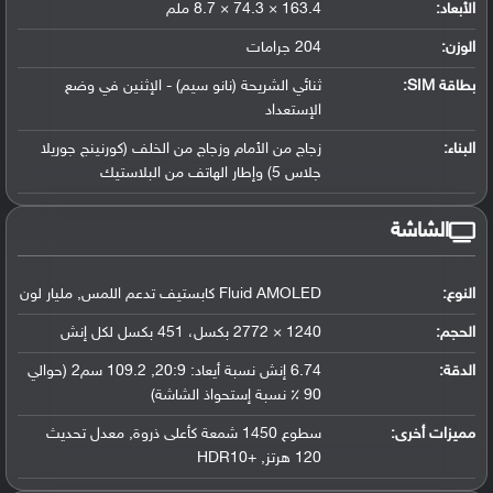
الأبعاد:
163.4 × 74.3 × 8.7 ملم
الوزن:
204 جرامات
بطاقة SIM:
ثنائي الشريحة (نانو سيم) - الإثنين في وضع
الإستعداد
البناء:
زجاج من الأمام وزجاج من الخلف (كورنينج جوريلا
جلاس 5) وإطار الهاتف من البلاستيك
الشاشة
النوع:
Fluid AMOLED كابستيف تدعم اللمس, مليار لون
الحجم:
1240 × 2772 بكسل، 451 بكسل لكل إنش
الدقة:
6.74 إنش نسبة أيعاد: 20:9, 109.2 سم2 (حوالي
90 ٪ نسبة إستحواذ الشاشة)
مميزات أخرى:
سطوع 1450 شمعة كأعلى ذروة, معدل تحديث
120 هرتز, +HDR10