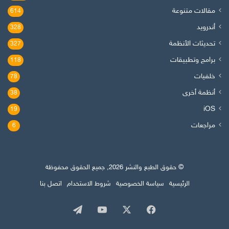
مقالات متنوعة
614
أندرويد
328
تحديثات الأنظمة
327
برامج وتطبيقات
118
خلفيات
78
أنظمة أخرى
38
iOS
19
مراجعات
6
© حقوق الطبع والنشر 2026, جميع الحقوق محفوظة
الرئيسية
سياسة الخصوصية
شروط الاستخدام
اتصل بنا
‫X
فيسبوك
‫YouTube
تيلقرام