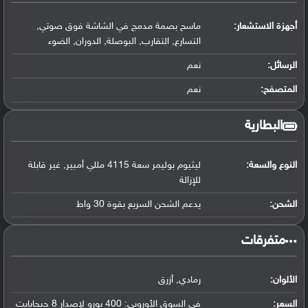
أجهزة الاستشعار:
ماسح بصمة مدمج في الشاشة فوق صوتي,
التسارع, التقارب, البوصلة, الدوران, الضوء
الرسائل:
نعم
المتصفح:
نعم
البطارية
النوع والسعة:
ليثيوم بوليمر سعة 4115 مللي أمبير, غير قابلة
للإزالة
الشحن:
يدعم الشحن السريع بقوة 30 واط
‏متفرقات‏
الألوان:
رمادي, أزرق
السعر:
في السوق الأوروبي: 400 يورو لإصدار 8 جيجابايت