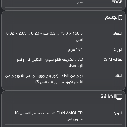
EDGE:
نعم
الجسم
الأبعاد:
158.3 × 73.3 × 8.2 ملم - 6.23 × 2.89 × 0.32
إنش
الوزن:
184 غرام
بطاقة SIM:
ثنائي الشريحة (نانو سيم) - الإثنين في وضع
الإستعداد
البناء:
زجاج من الخلف (كورنينج جوريلا جلاس 5) وزجاج من
الأمام (كورنينج جوريلا جلاس 5)
الشاشة
النوع:
Fluid AMOLED كابستيف تدعم اللمس, 16
مليون لون