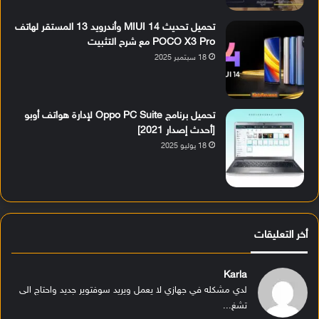
تحميل تحديث MIUI 14 وأندرويد 13 المستقر لهاتف
POCO X3 Pro مع شرح التثبيت
18 سبتمبر 2025
تحميل برنامج Oppo PC Suite لإدارة هواتف أوبو
[أحدث إصدار 2021]
18 يوليو 2025
أخر التعليقات
Karla
لدي مشكله في جهازي لا يعمل ويريد سوفتوير جديد واحتاج الى
تشغ...