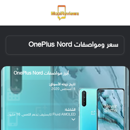
القائمة
تسجيل ا
الو
سعر ومواصفات OnePlus Nord
أبرز مواصفات OnePlus Nord
تاريخ نزوله الأسواق:
5 أغسطس 2020
الشاشة:
Fluid AMOLED كابستيف تدعم اللمس, 16 مليو...