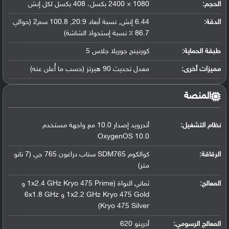
الحجم:
1080 × 2400 بكسل، 408 بكسل لكل إنش
الدقة:
6.44 إنش, نسبة أبعاد 20:9, 100.8 سم2 (حوالي
86.7 ٪ نسبة إستحواذ الشاشة)
طبقة الحماية:
كورنينج جوريلا جلاس 5
مميزات أخرى:
معدل تحديث 90 هيرتز (حسب ما أُعلن عنه)
المنصة
نظام التشغيل
:
أندرويد إصدار 10.0 مع واجهة مستخدم
OxygenOS 10.0
الرقاقة
:
كوالكوم SDM765 سناب دراغون 765 جي (7 نانو
متر)
المعالج
:
ثماني النواة (1x2.4 GHz Kryo 475 Prime و
1x2.2 GHz Kryo 475 Gold و 6x1.8 GHz
Kryo 475 Silver)
المعالج الرسومي
:
أدرينو 620