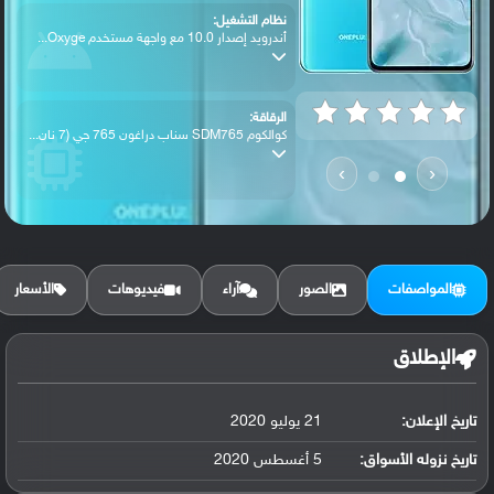
نظام التشغيل:
أندرويد إصدار 10.0 مع واجهة مستخدم Oxyge...
الرقاقة:
كوالكوم SDM765 سناب دراغون 765 جي (7 نان...
›
‹
الرام / التخزين:
64 جيجابايت مع 6 جيجابايت رام أو 128 جيج...
المواصفات
الصور
آراء
فيديوهات
الأسعار
الكاميرا الأساسية:
عدسة واسعة بدقة 48 ميجابكسل ( فتحة عدسة ...
الإطلاق
تاريخ الإعلان:
21 يوليو 2020
البطارية:
ليثيوم بوليمر سعة 4115 مللي أمبير, غير ق...
تاريخ نزوله الأسواق:
5 أغسطس 2020