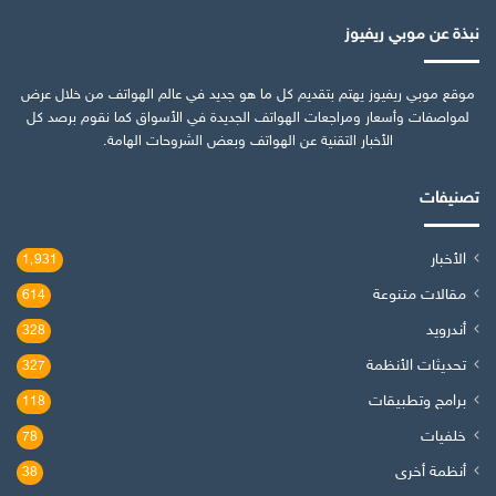
نبذة عن موبي ريفيوز
موقع موبي ريفيوز يهتم بتقديم كل ما هو جديد في عالم الهواتف من خلال عرض
لمواصفات وأسعار ومراجعات الهواتف الجديدة في الأسواق كما نقوم برصد كل
الأخبار التقنية عن الهواتف وبعض الشروحات الهامة.
تصنيفات
الأخبار
1٬931
مقالات متنوعة
614
أندرويد
328
تحديثات الأنظمة
327
برامج وتطبيقات
118
خلفيات
78
أنظمة أخرى
38