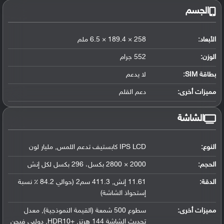
الجسم
الأبعاد:
258 × 189.4 × 6.5 ملم
الوزن:
552 جرام
بطاقة SIM:
لا يدعم
مميزات أخرى:
دعم القلم
الشاشة
النوع:
IPS LCD كابستيف تدعم اللمس, مليار لون
الحجم:
2000 × 2800 بكسل، 296 بكسل لكل إنش
الدقة:
11.61 إنش, 411.3 سم2 (حوالي 84.2 ٪ نسبة
إستحواذ الشاشة)
مميزات أخرى:
سطوع 500 شمعة (القيمة النموذجية), معدل
تحديث الشاشة 144 هرتز, +HDR10, دولبي فيجن