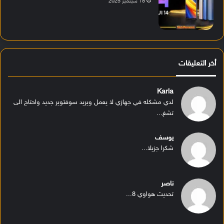
18 سبتمبر 2025
أخر التعليقات
Karla
لدي مشكله في جهازي لا يعمل ويريد سوفتوير جديد واحتاج الى
تشغ...
يوسف
شكرا جزيلا...
ناصر
تحديث هواوي 8...