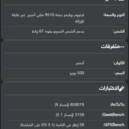
النوع والسعة:
ليثيوم بوليمر سعة 9510 مللي أمبير, غير قابلة
للإزالة
الشحن:
يدعم الشحن السريع بقوة 67 واط
‏متفرقات‏
الألوان:
أخضر
السعر:
500 يورو
‏الاختبارات‏
AnTuTu:
859019 (إصدار 9)
GeekBench:
3158 (إصدار 5.1)
GFXBench:
28 إطار في الثانية (ES 3.1 على الشاشة)