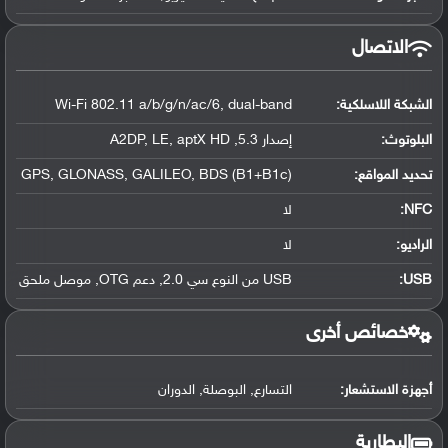
الاتصال
الشبكة اللاسلكية:
Wi-Fi 802.11 a/b/g/n/ac/6, dual-band
البلوتوث
:
إصدار 5.3, A2DP, LE, aptX HD
تحديد المواقع
:
GPS, GLONASS, GALILEO, BDS (B1+B1c)
NFC
:
لا
الراديو:
لا
USB
:
USB من النوع سي 2.0, دعم OTG, موصل ملحق
خصائص أخرى
أجهزة الاستشعار:
التسارع, البوصلة, الدوران
البطارية