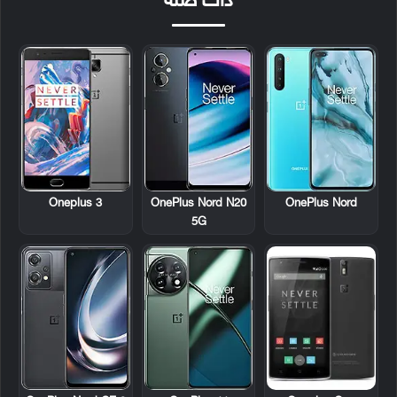
ذات صلة
Oneplus 3
OnePlus Nord N20
OnePlus Nord
5G