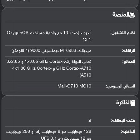
المنصة
نظام التشغيل
:
أندرويد إصدار 13 مع واجهة مستخدم OxygenOS
13.1
الرقاقة
:
ميدياتك MT6983 ديمنسيتي 9000 (4 نانومتر)
المعالج
:
ثماني النواة (1x3.05 GHz Cortex-X2 و 3x2.85
GHz Cortex-A710 و 4x1.80 GHz Cortex-
A510)
المعالج الرسومي
:
Mali-G710 MC10
الذاكرة
فتحة البطاقة:
لا
الداخلية:
128 جيجابايت مع 8 جيجابايت رام أو 256 جيجابايت
مع 12 جيجابايت رام UFS 3.1