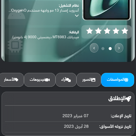
نظام التشغيل:
أندرويد إصدار 13 مع واجهة مستخدم OxygenO...
الرقاقة:
ميدياتك MT6983 ديمنسيتي 9000 (4 نانومتر)
›
‹
الرام / التخزين:
128 جيجابايت مع 8 جيجابايت رام أو 256 جي...
المواصفات
الصور
آراء
فيديوهات
الأسعار
الكاميرا الأساسية:
عدسة واسعة بدقة 13 ميجابكسل (فتحة عدسة f...
الإطلاق
تاريخ الإعلان:
07 فبراير 2023
البطارية:
ليثيوم بوليمر سعة 9510 مللي أمبير, غير ق...
تاريخ نزوله الأسواق:
28 أبريل 2023