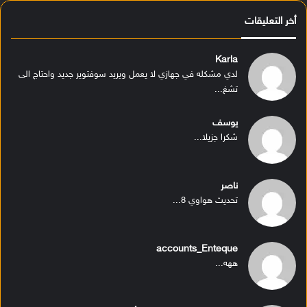
أخر التعليقات
Karla
لدي مشكله في جهازي لا يعمل ويريد سوفتوير جديد واحتاج الى
تشغ...
يوسف
شكرا جزيلا...
ناصر
تحديث هواوي 8...
accounts_Enteque
ههه...