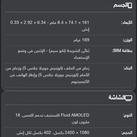
الجسم
الأبعاد:
161 × 74.1 × 8.4 ملم - 6.34 × 2.92 × 0.33
إنش
الوزن:
169 غرام
بطاقة SIM:
ثنائي الشريحة (نانو سيم) - الإثنين في وضع
الإستعداد
البناء:
زجاج من الخلف (كورنينج جوريلا جلاس 5) وزجاج من
الأمام (كورنينج جوريلا جلاس 5) وإطار الهاتف من
الأليمينيوم
الشاشة
النوع:
Fluid AMOLED كابستيف تدعم اللمس, 16
مليون لون
الحجم:
1080 × 2400 بكسل، 402 بكسل لكل إنش