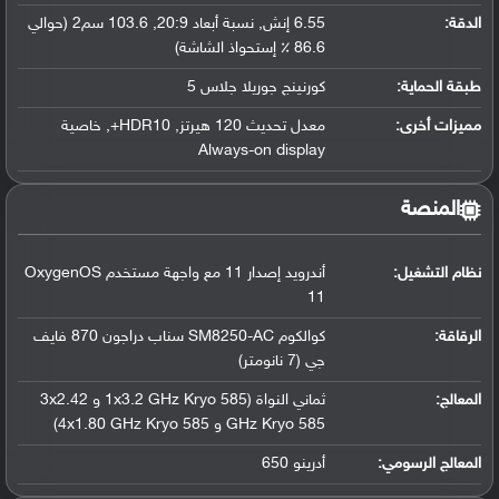
الدقة:
6.55 إنش, نسبة أبعاد 20:9, 103.6 سم2 (حوالي
86.6 ٪ إستحواذ الشاشة)
طبقة الحماية:
كورنينج جوريلا جلاس 5
مميزات أخرى:
معدل تحديث 120 هيرتز, HDR10+, خاصية
Always-on display
المنصة
نظام التشغيل
:
أندرويد إصدار 11 مع واجهة مستخدم OxygenOS
11
الرقاقة
:
كوالكوم SM8250-AC سناب دراجون 870 فايف
جي (7 نانومتر)
المعالج
:
ثماني النواة (1x3.2 GHz Kryo 585 و 3x2.42
GHz Kryo 585 و 4x1.80 GHz Kryo 585)
المعالج الرسومي
:
أدرينو 650