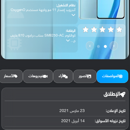
نظام التشغيل:
أندرويد إصدار 11 مع واجهة مستخدم OxygenO...
الرقاقة:
كوالكوم SM8250-AC سناب دراجون 870 فايف
ج...
›
‹
الرام / التخزين:
128 جيجابايت مع 8 جيجابايت رام أو 256 جي...
المواصفات
الصور
آراء
فيديوهات
الأسعار
الكاميرا الأساسية:
عدسة واسعة بدقة 48 ميجابكسل ( فتحة عدسة ...
الإطلاق
تاريخ الإعلان:
23 مارس 2021
البطارية:
ليثيوم بوليمر سعة 4500 مللي أمبير, غير ق...
تاريخ نزوله الأسواق:
14 أبريل 2021