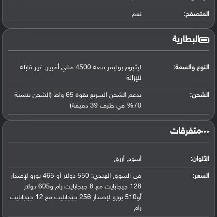
المتصفح:
نعم
البطارية
النوع والسعة:
ليثيوم بوليمر سعة 4500 مللي أمبير, غير قابلة
للإزالة
الشحن:
يدعم الشحن السريع بقوة 65 واط (الشحن بنسبة
70% في ظرف 39 دقيقة)
‏متفرقات‏
الألوان:
أسود, أزرق
السعر:
في السوق الهندي: 550 دولار أو 465 يورو لإصدار
128 جيجابايت مع 8 جيجابايت رام و605 دولار
أو510 يورو لإصدار 256 جيجابايت مع 12 جيجابايت
رام