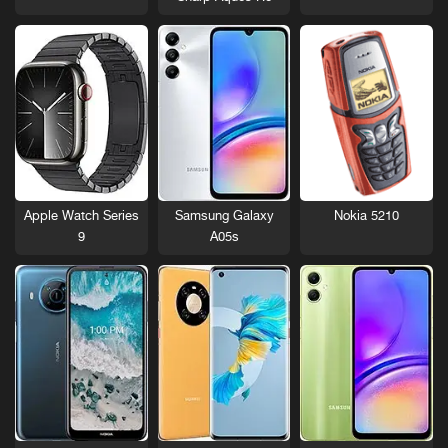
Nokia 5210
Apple Watch Series
Samsung Galaxy
9
A05s