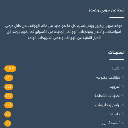
نبذة عن موبي ريفيوز
موقع موبي ريفيوز يهتم بتقديم كل ما هو جديد في عالم الهواتف من خلال عرض
لمواصفات وأسعار ومراجعات الهواتف الجديدة في الأسواق كما نقوم برصد كل
الأخبار التقنية عن الهواتف وبعض الشروحات الهامة.
تصنيفات
الأخبار
1٬931
مقالات متنوعة
614
أندرويد
328
تحديثات الأنظمة
327
برامج وتطبيقات
118
خلفيات
78
أنظمة أخرى
38