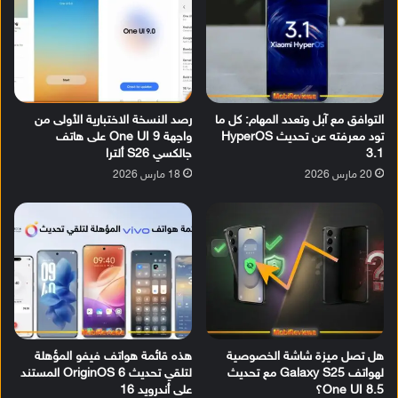
التوافق مع آبل وتعدد المهام: كل ما
رصد النسخة الاختبارية الأولى من
تود معرفته عن تحديث HyperOS
واجهة One UI 9 على هاتف
3.1
جالكسي S26 ألترا
20 مارس 2026
18 مارس 2026
هل تصل ميزة شاشة الخصوصية
هذه قائمة هواتف فيفو المؤهلة
لهواتف Galaxy S25 مع تحديث
لتلقي تحديث OriginOS 6 المستند
One UI 8.5؟
على أندرويد 16