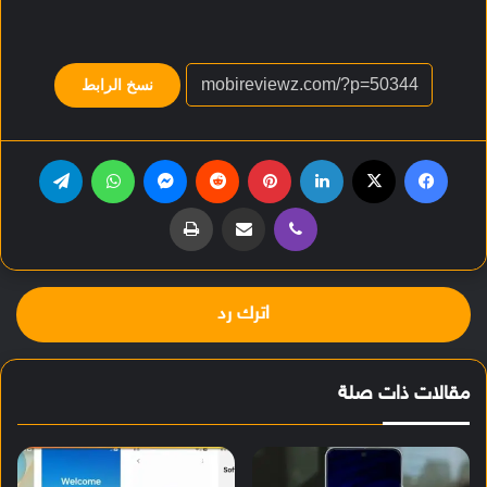
نسخ الرابط
فيسبوك
‫X
لينكدإن
بينتيريست
‏Reddit
ماسنجر
واتساب
تيلقرام
ڤايبر
مشاركة عبر البريد
طباعة
اترك رد
مقالات ذات صلة