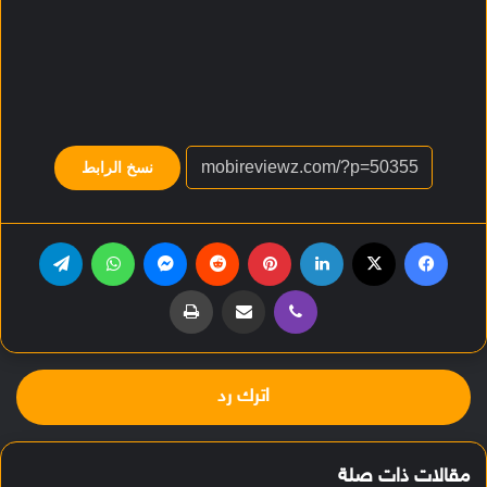
نسخ الرابط
فيسبوك
‫X
لينكدإن
بينتيريست
‏Reddit
ماسنجر
واتساب
تيلقرام
ڤايبر
مشاركة عبر البريد
طباعة
اترك رد
مقالات ذات صلة