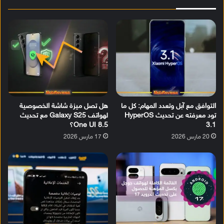
التوافق مع آبل وتعدد المهام: كل ما
هل تصل ميزة شاشة الخصوصية
تود معرفته عن تحديث HyperOS
لهواتف Galaxy S25 مع تحديث
3.1
One UI 8.5؟
20 مارس 2026
17 مارس 2026