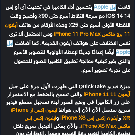
قامت
آبل Apple
بتحسين أداء الكاميرا في تحديث آي أو إس
14 iOS 14 مع سرعة التقاط أسرع حتى 90٪ وأصبح وقت
اللقطة الأولى أسرع حتى 25٪ وهذه الأرقام من هاتف
آيفون
11 برو ماكس iPhone 11 Pro Max
ومن المحتمل ألا ترى
نفس الاختلاف على هواتف آيفون القديمة، كما أضافت
آبل
Apple
أيضًا إعدادًا جديدًا لإعطاء الأولوية للتصوير الأسرع
والذي يغير كيفية معالجة تطبيق الكاميرا للصور للحصول
على تجربة تصوير أسرع.
ميزة فيديو QuickTake التي ظهرت لأول مرة على جيل
آيفون 11 iPhone 11
والتي تسمح بالضغط مع الاستمرار
على زر الكاميرا في وضع الصور لبدء تسجيل مقطع فيديو
سريع ستصل الآن الآن إلى هواتف
iPhone
آ
آيفون إكس آر
XR
و
iPhone XS
و
آيفون إكس إس
آيفون إكس إس
والآن يمكن التبديل
سريع داخل
ماكس
iPhone XS Max
،
تطبيق الكاميرا لتغيير دقة الفيديو ومعدل الإطارات دون