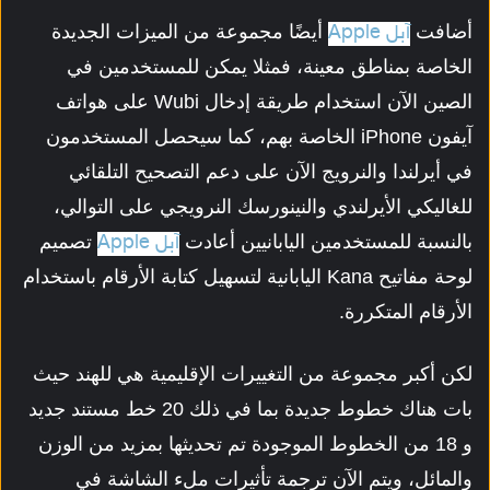
أضافت
أيضًا مجموعة من الميزات الجديدة
آبل Apple
الخاصة بمناطق معينة، فمثلا يمكن للمستخدمين في
الصين الآن استخدام طريقة إدخال Wubi على هواتف
آيفون iPhone الخاصة بهم، كما سيحصل المستخدمون
في أيرلندا والنرويج الآن على دعم التصحيح التلقائي
للغاليكي الأيرلندي والنينورسك النرويجي على التوالي،
بالنسبة للمستخدمين اليابانيين أعادت
تصميم
آبل Apple
لوحة مفاتيح Kana اليابانية لتسهيل كتابة الأرقام باستخدام
الأرقام المتكررة.
لكن أكبر مجموعة من التغييرات الإقليمية هي للهند حيث
بات هناك خطوط جديدة بما في ذلك 20 خط مستند جديد
و 18 من الخطوط الموجودة تم تحديثها بمزيد من الوزن
والمائل، ويتم الآن ترجمة تأثيرات ملء الشاشة في