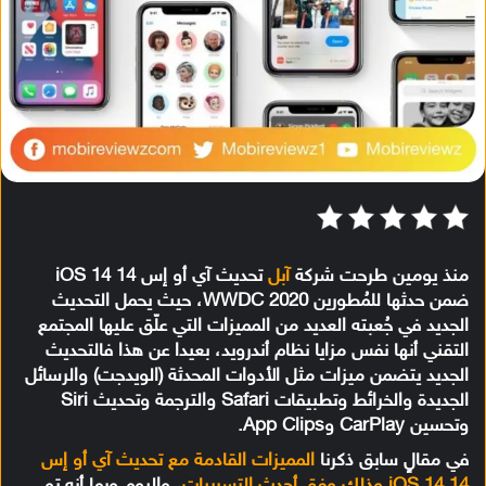
منذ يومين طرحت شركة
آبل
تحديث آي أو إس 14 iOS 14
ضمن حدثها للمُطورين WWDC 2020، حيث يحمل التحديث
الجديد في جُعبته العديد من المميزات التي علّق عليها المجتمع
التقني أنها نفس مزايا نظام أندرويد، بعيدا عن هذا فالتحديث
الجديد يتضمن ميزات مثل الأدوات المحدثة (الويدجت) والرسائل
الجديدة والخرائط وتطبيقات Safari والترجمة وتحديث Siri
وتحسين CarPlay وApp Clips.
في مقالٍ سابق ذكرنا
المميزات القادمة مع تحديث آي أو إس
14 iOS 14 وذلك وفق أحدث التسريبات
، واليوم وبما أنه تم