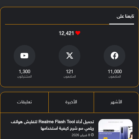
تابعنا على
12٬421
1٬300
121
11٬000
المتابعون
المتابعون
المشتركون
الأشهر
الأخيرة
تعليقات
تحميل أداة Realme Flash Tool لتفليش هواتف
ريلمي مع شرح كيفية استخدامها
8 فبراير 2026