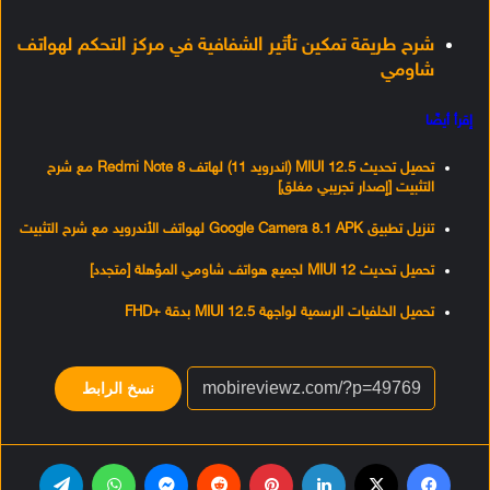
شرح طريقة تمكين تأثير الشفافية في مركز التحكم لهواتف
شاومي
إقرأ أيضًا
تحميل تحديث MIUI 12.5 (اندرويد 11) لهاتف Redmi Note 8 مع شرح
التثبيت [إصدار تجريبي مغلق]
تنزيل تطبيق Google Camera 8.1 APK لهواتف الأندرويد مع شرح التثبيت
تحميل تحديث MIUI 12 لجميع هواتف شاومي المؤهلة [متجدد]
تحميل الخلفيات الرسمية لواجهة MIUI 12.5 بدقة +FHD
نسخ الرابط
فيسبوك
‫X
لينكدإن
بينتيريست
‏Reddit
ماسنجر
واتساب
تيلقرام