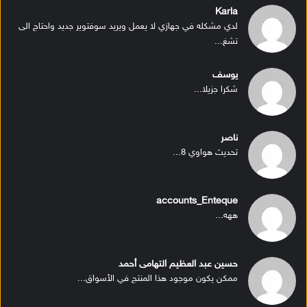
Karla
لدي مشكله في جهازي لا يعمل ويريد سوفتوير جديد واحتاج الى
تشغ...
يوسف
شكرا جزيلا...
ناصر
تحديث هواوي 8...
accounts_Enteque
ههه...
حسين عبد العظيم التهامى أحمد
ممكن يكون موجود هذا المنتج في الأسواق...