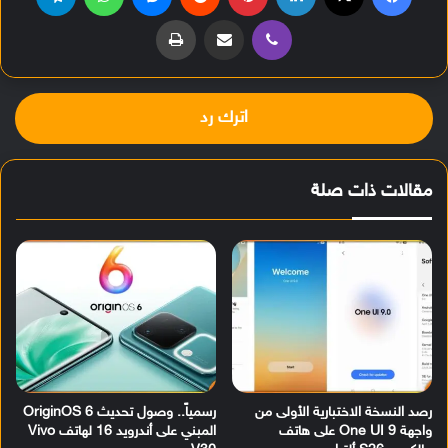
ڤايبر
مشاركة عبر البريد
طباعة
اترك رد
مقالات ذات صلة
رصد النسخة الاختبارية الأولى من
رسمياً.. وصول تحديث OriginOS 6
واجهة One UI 9 على هاتف
المبني على أندرويد 16 لهاتف Vivo