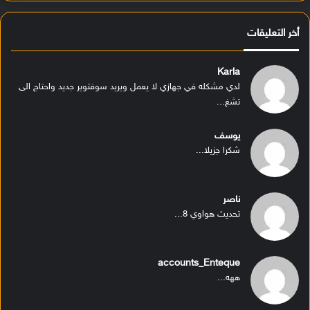
أخر التعليقات
Karla
لدي مشكله في جهازي لا يعمل ويريد سوفتوير جديد واحتاج الى
تشغ...
يوسف
شكرا جزيلا...
ناصر
تحديث هواوي 8...
accounts_Enteque
ههه...