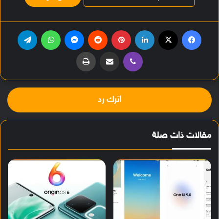
فيسبوك
‫X
لينكدإن
بينتيريست
‏Reddit
ماسنجر
واتساب
تيلقرام
ڤايبر
مشاركة عبر البريد
طباعة
اترك رد
مقالات ذات صلة