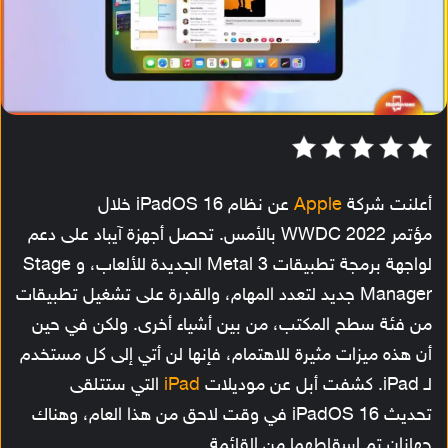
أعلنت شركة
Apple
عن نظام iPadOS 16 خلال
مؤتمر WWDC 2022 بالأمس. تحصل أجهزة آيباد على دعم
لواجهة برمجة تطبيقات Metal 3 الجديدة للألعاب، و Stage
Manager جديد لتعدد المهام، والقدرة على تشغيل تطبيقات
من فئة سطح المكتب، من بين أشياء أخرى. ولكن في حين
أن هذه ميزات مثيرة للاهتمام، فإنها لن أتي إلى كل مستخدم
لـ iPad. كشفت أبل عن موديلات
iPad
التي ستتلقى
تحديث iPadOS 16 في وقت لاحق من هذا العام، وهناك
جهازان تم إسقاطهما من القائمة.