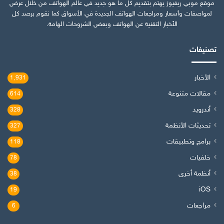
موقع موبي ريفيوز يهتم بتقديم كل ما هو جديد في عالم الهواتف من خلال عرض
لمواصفات وأسعار ومراجعات الهواتف الجديدة في الأسواق كما نقوم برصد كل
الأخبار التقنية عن الهواتف وبعض الشروحات الهامة.
تصنيفات
الأخبار
1٬931
مقالات متنوعة
614
أندرويد
328
تحديثات الأنظمة
327
برامج وتطبيقات
118
خلفيات
78
أنظمة أخرى
38
iOS
19
مراجعات
6