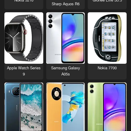
Nokia 5210
Gionee Elife S5.5
Sharp Aquos R6
Nokia 7700
Apple Watch Series
Samsung Galaxy
9
A05s