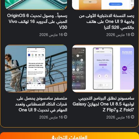
رصد النسخة الاختبارية الأولى من
رسمياً.. وصول تحديث OriginOS 6
واجهة One UI 9 على هاتف
المبني على أندرويد 16 لهاتف Vivo
جالكسي S26 ألترا
V30
18 مارس 2026
16 مارس 2026
سامسونج تطلق البرنامج التجريبي
متصفح سامسونج يحصل على
لواجهة One UI 8.5 لجهازيْ Galaxy
قدرات الذكاء الاصطناعي وتعدد
Z Fold7 وZ Flip7
المهام في تحديث One UI 9
16 مارس 2026
16 مارس 2026
العلامات التجارية