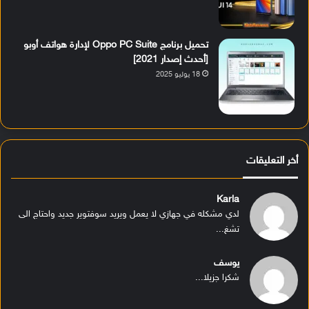
تحميل برنامج Oppo PC Suite لإدارة هواتف أوبو
[أحدث إصدار 2021]
18 يوليو 2025
أخر التعليقات
Karla
لدي مشكله في جهازي لا يعمل ويريد سوفتوير جديد واحتاج الى
تشغ...
يوسف
شكرا جزيلا...