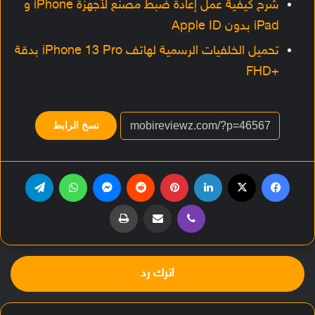
شرح كيفية عمل إعادة ضبط مصنع لأجهزة iPhone و
iPad بدون Apple ID
تحميل الخلفيات الرسمية لهاتف iPhone 13 Pro بدقة
+FHD
نسخ الرابط
فيسبوك
‫X
لينكدإن
بينتيريست
‏Reddit
ماسنجر
واتساب
تيلقرام
ڤايبر
مشاركة عبر البريد
طباعة
اترك رد