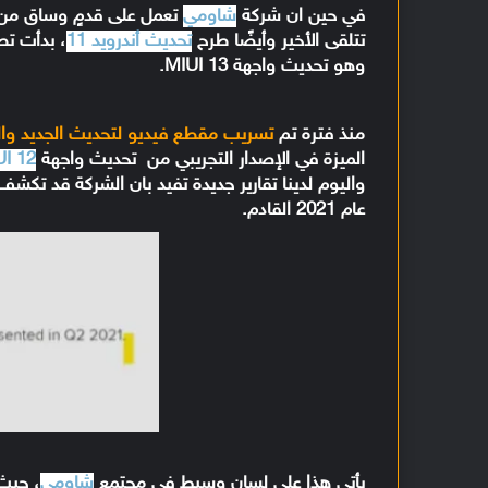
في حين ان شركة
شاومي
تعمل على قدمٍ وساق من
تتلقى الأخير وأيضًا طرح
تحديث أندرويد 11
، بدأت تط
وهو
تحديث واجهة MIUI 13.
منذ فترة تم
تسريب مقطع فيديو لتحديث الجديد والذي
الميزة في الإصدار التجريبي من
تحديث واجهة
I 12
واليوم لدينا تقارير جديدة تفيد بان الشركة قد تكشف
عام 2021 القادم.
يأتي هذا على لسان وسيط في مجتمع
شاومي
، حيث 