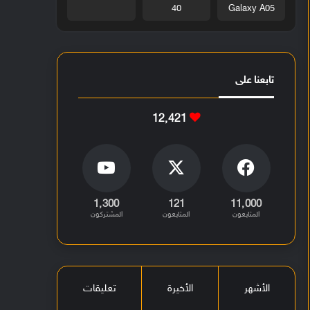
40
Galaxy A05
تابعنا على
12٬421
1٬300
121
11٬000
المتابعون
المتابعون
المشتركون
الأشهر
الأخيرة
تعليقات