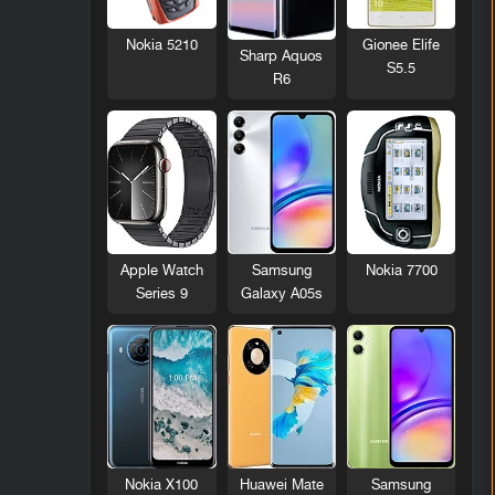
Nokia 5210
Gionee Elife
Sharp Aquos
S5.5
R6
Nokia 7700
Apple Watch
Samsung
Series 9
Galaxy A05s
Nokia X100
Huawei Mate
Samsung