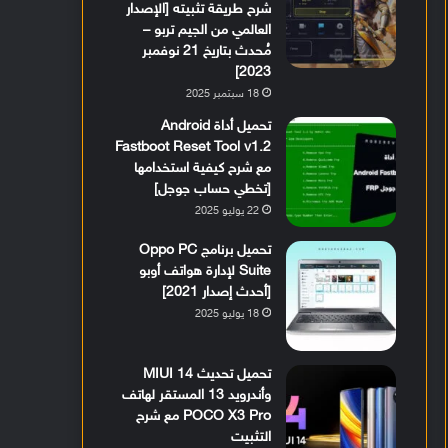
شرح طريقة تثبيته [الإصدار
العالمي من الجيم تربو –
مُحدث بتاريخ 21 نوفمبر
2023]
18 سبتمبر 2025
تحميل أداة Android
Fastboot Reset Tool v1.2
مع شرح كيفية استخدامها
[تخطي حساب جوجل]
22 يوليو 2025
تحميل برنامج Oppo PC
Suite لإدارة هواتف أوبو
[أحدث إصدار 2021]
18 يوليو 2025
تحميل تحديث MIUI 14
وأندرويد 13 المستقر لهاتف
POCO X3 Pro مع شرح
التثبيت