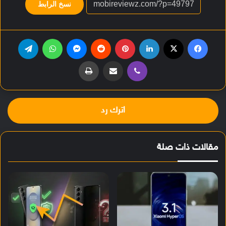
نسخ الرابط
فيسبوك
‫X
لينكدإن
بينتيريست
‏Reddit
ماسنجر
واتساب
تيلقرام
ڤايبر
مشاركة عبر البريد
طباعة
اترك رد
مقالات ذات صلة