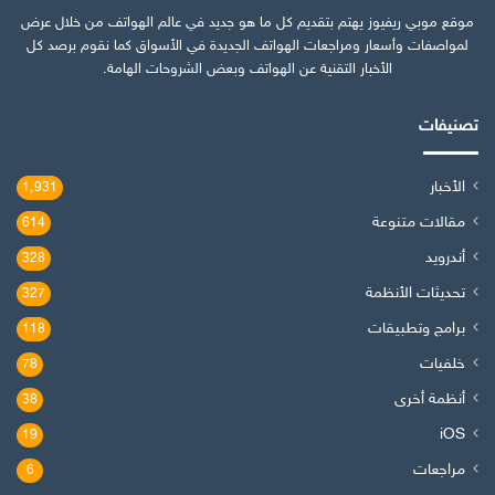
موقع موبي ريفيوز يهتم بتقديم كل ما هو جديد في عالم الهواتف من خلال عرض
لمواصفات وأسعار ومراجعات الهواتف الجديدة في الأسواق كما نقوم برصد كل
الأخبار التقنية عن الهواتف وبعض الشروحات الهامة.
تصنيفات
الأخبار
1٬931
مقالات متنوعة
614
أندرويد
328
تحديثات الأنظمة
327
برامج وتطبيقات
118
خلفيات
78
أنظمة أخرى
38
iOS
19
مراجعات
6