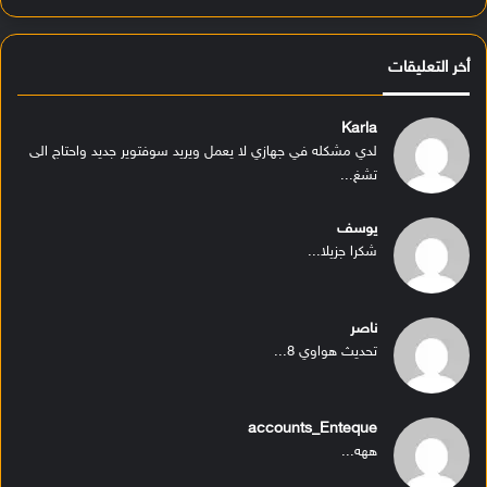
أخر التعليقات
Karla
لدي مشكله في جهازي لا يعمل ويريد سوفتوير جديد واحتاج الى
تشغ...
يوسف
شكرا جزيلا...
ناصر
تحديث هواوي 8...
accounts_Enteque
ههه...