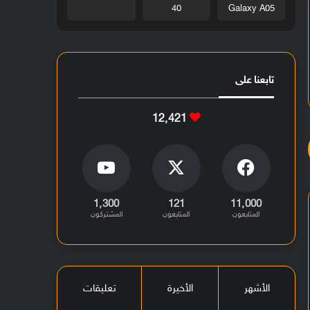
40
Galaxy A05
تابعنا على
12٬421
1٬300
121
11٬000
المتابعون
المتابعون
المشتركون
الأشهر
الأخيرة
تعليقات