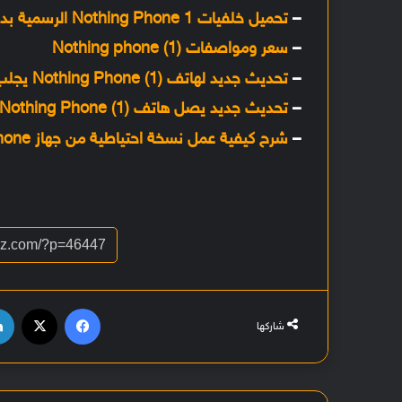
–
تحميل خلفيات Nothing Phone 1 الرسمية بدقة +FHD
–
سعر ومواصفات Nothing phone (1)
–
تحديث جديد لهاتف Nothing Phone (1) يجلب معه تحسينات على واجهة المستخدم والشحن
–
تحديث جديد يصل هاتف Nothing Phone (1) يجلب معه تحسينات على الكاميرا
–
شرح كيفية عمل نسخة احتياطية من جهاز iPhone أو iPad باستخدام iTunes أو Finder
فيسبوك
‫X
شاركها