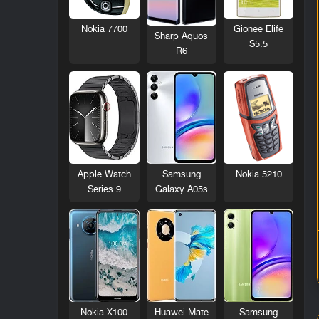
Nokia 7700
Gionee Elife
Sharp Aquos
S5.5
R6
Nokia 5210
Apple Watch
Samsung
Series 9
Galaxy A05s
Nokia X100
Huawei Mate
Samsung