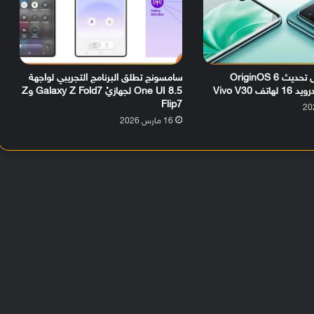
رسمياً.. وصول تحديث OriginOS 6
سامسونج تطلق البرنامج التجريبي لواجهة
ف Vivo V30
One UI 8.5 لجهازيْ Galaxy Z Fold7 وZ
Flip7
16 مارس 2026